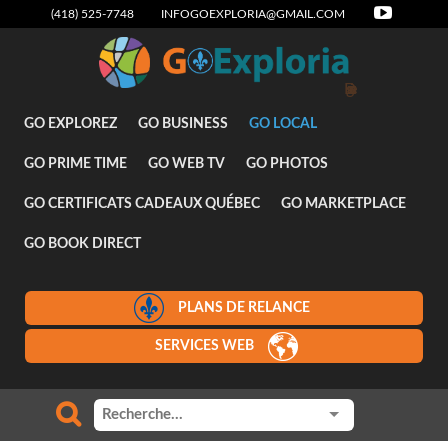
(418) 525-7748
INFOGOEXPLORIA@GMAIL.COM
Divertissement
GO EXPLOREZ
GO BUSINESS
GO LOCAL
GO PRIME TIME
GO WEB TV
GO PHOTOS
GO CERTIFICATS CADEAUX QUÉBEC
GO MARKETPLACE
GO BOOK DIRECT
PLANS DE RELANCE
SERVICES WEB