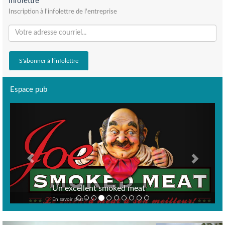
Infolettre
Inscription à l'infolettre de l'entreprise
Espace pub
Previous
Next
Un excellent smoked meat
En savoir plus >
Previous
Nex