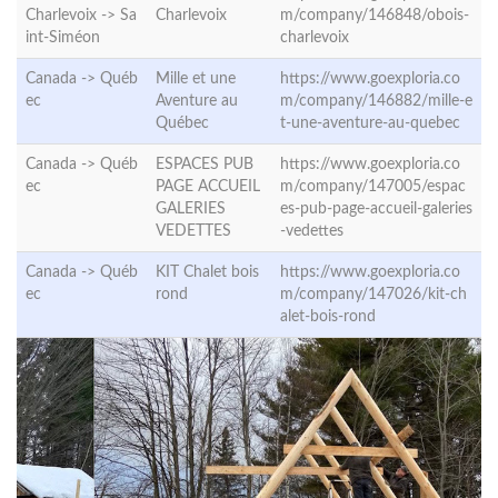
Charlevoix ->
Sa
Charlevoix
m/company/146848/obois-
int-Siméon
charlevoix
Canada ->
Québ
Mille et une
https://www.goexploria.co
ec
Aventure au
m/company/146882/mille-e
Québec
t-une-aventure-au-quebec
Canada ->
Québ
ESPACES PUB
https://www.goexploria.co
ec
PAGE ACCUEIL
m/company/147005/espac
GALERIES
es-pub-page-accueil-galeries
VEDETTES
-vedettes
Canada ->
Québ
KIT Chalet bois
https://www.goexploria.co
ec
rond
m/company/147026/kit-ch
alet-bois-rond