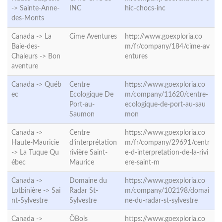
->
Sainte-Anne-
INC
hic-chocs-inc
des-Monts
Canada -> La
Cime Aventures
http://www.goexploria.co
Baie-des-
m/fr/company/184/cime-av
Chaleurs ->
Bon
entures
aventure
Canada ->
Québ
Centre
https://www.goexploria.co
ec
Ecologique De
m/company/11620/centre-
Port-au-
ecologique-de-port-au-sau
Saumon
mon
Canada ->
Centre
https://www.goexploria.co
Haute-Mauricie
d’interprétation
m/fr/company/29691/centr
->
La Tuque Qu
rivière Saint-
e-d-interpretation-de-la-rivi
ébec
Maurice
ere-saint-m
Canada ->
Domaine du
https://www.goexploria.co
Lotbinière ->
Sai
Radar St-
m/company/102198/domai
nt-Sylvestre
Sylvestre
ne-du-radar-st-sylvestre
Canada ->
ÖBois
https://www.goexploria.co