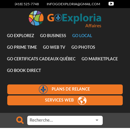
(418) 525-7748
INFOGOEXPLORIA@GMAIL.COM
Affaires
GO EXPLOREZ
GO BUSINESS
GO LOCAL
GO PRIME TIME
GO WEB TV
GO PHOTOS
GO CERTIFICATS CADEAUX QUÉBEC
GO MARKETPLACE
GO BOOK DIRECT
PLANS DE RELANCE
SERVICES WEB