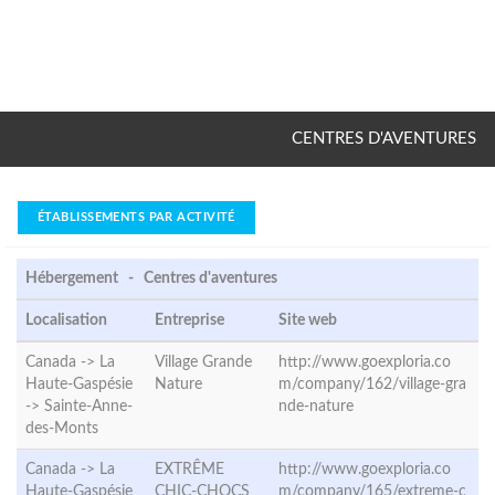
CENTRES D'AVENTURES
ÉTABLISSEMENTS PAR ACTIVITÉ
Hébergement - Centres d'aventures
Localisation
Entreprise
Site web
Canada -> La
Village Grande
http://www.goexploria.co
Haute-Gaspésie
Nature
m/company/162/village-gra
->
Sainte-Anne-
nde-nature
des-Monts
Canada -> La
EXTRÊME
http://www.goexploria.co
Haute-Gaspésie
CHIC-CHOCS
m/company/165/extreme-c