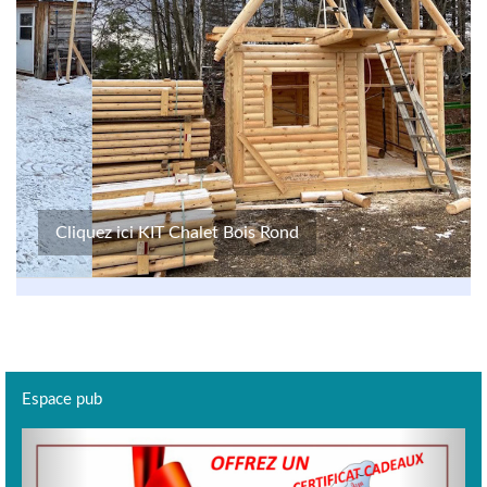
Cliquez ici KIT Chalet Bois Rond
Espace pub
Previous
Next