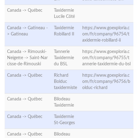
Canada ->
Québec
Taxidermie
Lucile Côté
Canada -> Gatineau -
Taxidermie
https://www.goexploria.c
>
Gatineau
Robillard II
om/fr/company/96754/t
axidermie-robillard-ii
Canada -> Rimouski-
Tannerie
https://www.goexploria.c
Neigette ->
Saint-Nar
Taxidermie
om/fr/company/96755/t
cisse-de-Rimouski
du BSL
annerie-taxidermie-du-bsl
Canada ->
Québec
Richard
https://www.goexploria.c
Bolduc
om/fr/company/96756/b
taxidermiste
olduc-richard
Canada ->
Québec
Bilodeau
Taxidermie
Canada ->
Québec
Taxidermie
St-Georges
Canada ->
Québec
Bilodeau