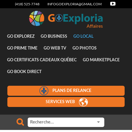
(418) 525-7748
INFOGOEXPLORIA@GMAIL.COM
Affaires
GO EXPLOREZ
GO BUSINESS
GO LOCAL
GO PRIME TIME
GO WEB TV
GO PHOTOS
GO CERTIFICATS CADEAUX QUÉBEC
GO MARKETPLACE
GO BOOK DIRECT
PLANS DE RELANCE
SERVICES WEB