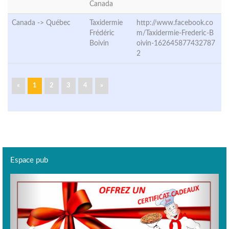
Canada
Canada ->
Québec
Taxidermie
http://www.facebook.co
Frédéric
m/Taxidermie-Frederic-B
Boivin
oivin-162645877432787
2
«
1
2
3
4
»
Espace pub
Previous
Next