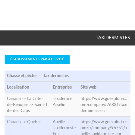
TAXIDERMISTES
ÉTABLISSEMENTS PAR ACTIVITÉ
Chasse et pêche - Taxidermistes
Localisation
Entreprise
Site web
Canada -> La Côte-
Taxidermie
https://www.goexploria.c
de-Beaupré ->
Saint-T
Asselin
om/company/76831/taxi
ite-des-Caps
dermie-asselin
Canada ->
Québec
Abeille
https://www.goexploria.c
Taxidermiste
om/fr/company/96751/a
Enr
beille-taxidermiste-enr