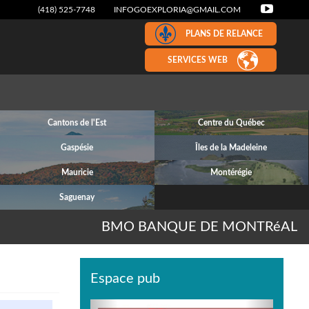
(418) 525-7748
INFOGOEXPLORIA@GMAIL.COM
PLANS DE RELANCE
SERVICES WEB
Cantons de l'Est
Centre du Québec
Gaspésie
Îles de la Madeleine
Mauricie
Montérégie
Saguenay
BMO BANQUE DE MONTRéAL
Espace pub
Previous
Next