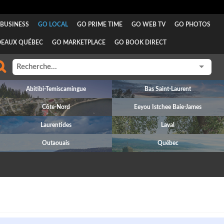
BUSINESS
GO LOCAL
GO PRIME TIME
GO WEB TV
GO PHOTOS
DEAUX QUÉBEC
GO MARKETPLACE
GO BOOK DIRECT
Abitibi-Temiscamingue
Bas Saint-Laurent
Côte-Nord
Eeyou Istchee Baie-James
Laurentides
Laval
Outaouais
Québec