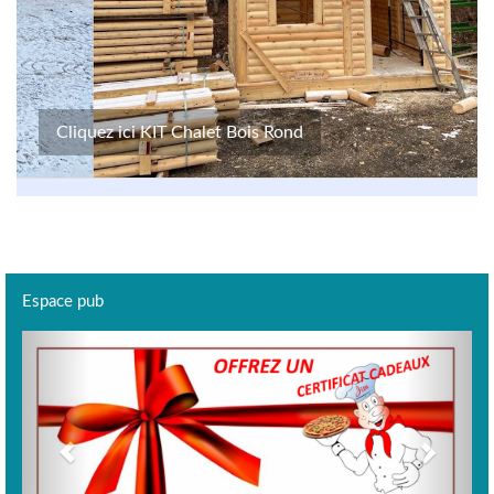
Cliquez ici KIT Chalet Bois Rond
Espace pub
Previous
Next