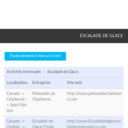
ESCALADE DE GLACE
ÉTABLISSEMENTS PAR ACTIVITÉ
Activités hivernales - Escalade de Glace
Localisation
Entreprise
Site web
Canada ->
Palissades de
http://www.palissadescharlevoi
Charlevoix -
Charlevoix
x.com
>
Saint-Sim
éon
Canada ->
Escalade de
http://www.Escaladedeglacech
Québec ->
Glace Chute
utemontmorency.com