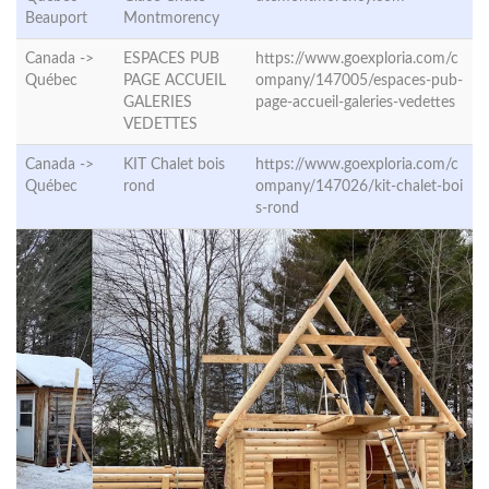
Beauport
Montmorency
Canada ->
ESPACES PUB
https://www.goexploria.com/c
Québec
PAGE ACCUEIL
ompany/147005/espaces-pub-
GALERIES
page-accueil-galeries-vedettes
VEDETTES
Canada ->
KIT Chalet bois
https://www.goexploria.com/c
Québec
rond
ompany/147026/kit-chalet-boi
s-rond