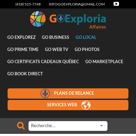
(418) 525-7748
INFOGOEXPLORIA@GMAIL.COM
Affaires
GO EXPLOREZ
GO BUSINESS
GO LOCAL
GO PRIME TIME
GO WEB TV
GO PHOTOS
GO CERTIFICATS CADEAUX QUÉBEC
GO MARKETPLACE
GO BOOK DIRECT
PLANS DE RELANCE
SERVICES WEB