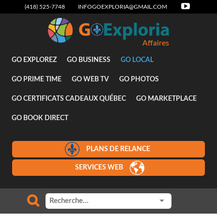
(418) 525-7748
INFOGOEXPLORIA@GMAIL.COM
Affaires
GO EXPLOREZ
GO BUSINESS
GO LOCAL
GO PRIME TIME
GO WEB TV
GO PHOTOS
GO CERTIFICATS CADEAUX QUÉBEC
GO MARKETPLACE
GO BOOK DIRECT
PLANS DE RELANCE
SERVICES WEB