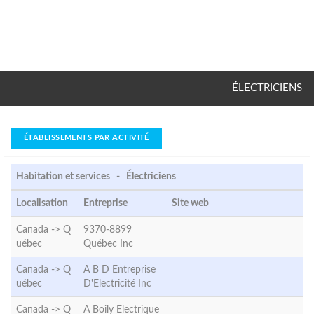
ÉLECTRICIENS
ÉTABLISSEMENTS PAR ACTIVITÉ
Habitation et services - Électriciens
Localisation
Entreprise
Site web
Canada ->
Q
9370-8899
uébec
Québec Inc
Canada ->
Q
A B D Entreprise
uébec
D'Electricité Inc
Canada ->
Q
A Boily Electrique