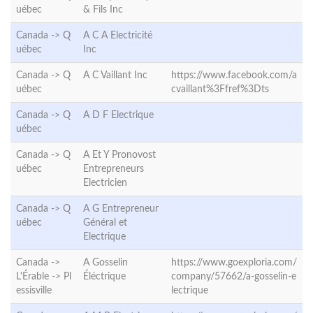
uébec
& Fils Inc
Canada ->
Q
A C A Electricité
uébec
Inc
Canada ->
Q
A C Vaillant Inc
https://www.facebook.com/a
uébec
cvaillant%3Ffref%3Dts
Canada ->
Q
A D F Electrique
uébec
Canada ->
Q
A Et Y Pronovost
uébec
Entrepreneurs
Electricien
Canada ->
Q
A G Entrepreneur
uébec
Général et
Electrique
Canada ->
A Gosselin
https://www.goexploria.com/
L'Érable ->
Pl
Éléctrique
company/57662/a-gosselin-e
essisville
lectrique