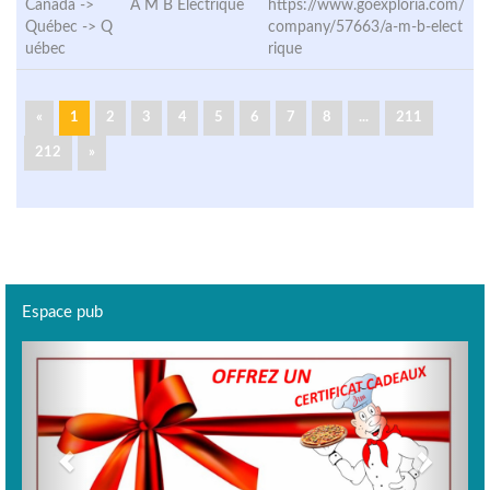
Canada ->
A M B Electrique
https://www.goexploria.com/
Québec ->
Q
company/57663/a-m-b-elect
uébec
rique
«
1
2
3
4
5
6
7
8
...
211
212
»
Espace pub
Previous
Next