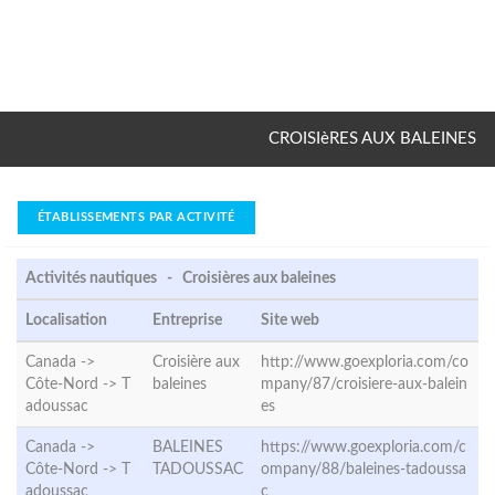
CROISIèRES AUX BALEINES
ÉTABLISSEMENTS PAR ACTIVITÉ
Activités nautiques - Croisières aux baleines
Localisation
Entreprise
Site web
Canada ->
Croisière aux
http://www.goexploria.com/co
Côte-Nord ->
T
baleines
mpany/87/croisiere-aux-balein
adoussac
es
Canada ->
BALEINES
https://www.goexploria.com/c
Côte-Nord ->
T
TADOUSSAC
ompany/88/baleines-tadoussa
adoussac
c