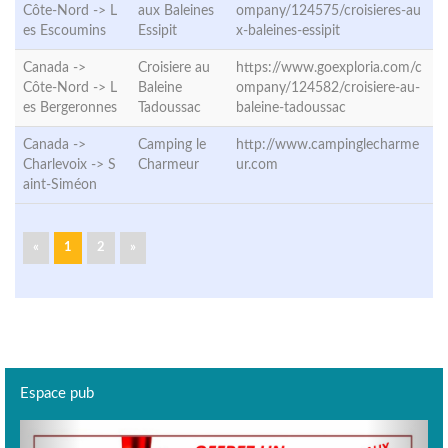
Côte-Nord ->
L
aux Baleines
ompany/124575/croisieres-au
es Escoumins
Essipit
x-baleines-essipit
Canada ->
Croisiere au
https://www.goexploria.com/c
Côte-Nord ->
L
Baleine
ompany/124582/croisiere-au-
es Bergeronnes
Tadoussac
baleine-tadoussac
Canada ->
Camping le
http://www.campinglecharme
Charlevoix ->
S
Charmeur
ur.com
aint-Siméon
«
1
2
»
Espace pub
Previous
Next