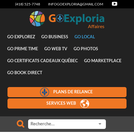
(418) 525-7748
INFOGOEXPLORIA@GMAIL.COM
Affaires
GO EXPLOREZ
GO BUSINESS
GO LOCAL
GO PRIME TIME
GO WEB TV
GO PHOTOS
GO CERTIFICATS CADEAUX QUÉBEC
GO MARKETPLACE
GO BOOK DIRECT
PLANS DE RELANCE
SERVICES WEB