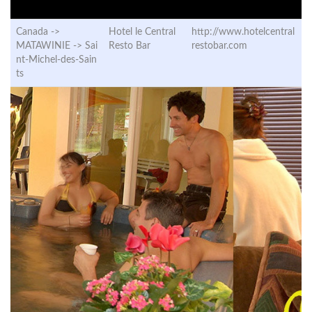
Canada ->
Hotel le Central
http://www.hotelcentral
MATAWINIE ->
Sai
Resto Bar
restobar.com
nt-Michel-des-Sain
ts