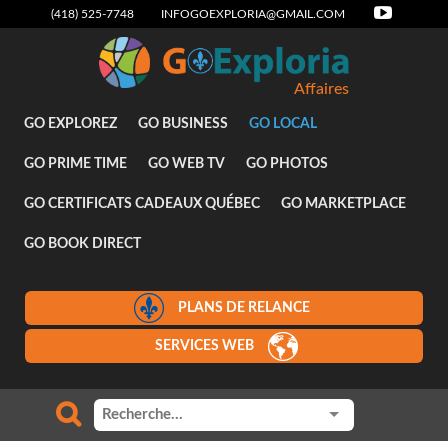
(418) 525-7748
INFOGOEXPLORIA@GMAIL.COM
Affaires
GO EXPLOREZ
GO BUSINESS
GO LOCAL
GO PRIME TIME
GO WEB TV
GO PHOTOS
GO CERTIFICATS CADEAUX QUÉBEC
GO MARKETPLACE
GO BOOK DIRECT
PLANS DE RELANCE
SERVICES WEB