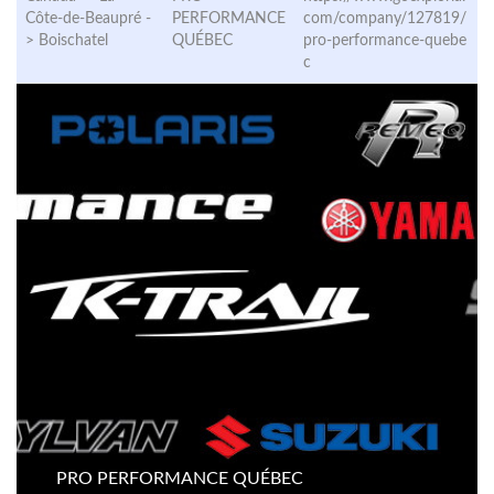
Côte-de-Beaupré -
PERFORMANCE
com/company/127819/
>
Boischatel
QUÉBEC
pro-performance-quebe
c
PRO PERFORMANCE QUÉBEC