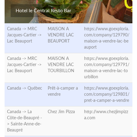
Hotel le Central Resto Bar
Canada -> MRC
MAISON A
https://www.goexploria.
Jacques-Cartier ->
VENDRE LAC
com/company/129790/
Lac Beauport
BEAUPORT
maison-a-vendre-lac-be
auport
Canada -> MRC
MAISON A
https://www.goexploria.
Jacques-Cartier ->
VENDRE LAC
com/company/129791/
Lac Beauport
TOURBILLON
maison-a-vendre-lac-to
urbillon
Canada ->
Québec
Prêt-à-camper a
https://www.goexploria.
vendre
com/company/129801/
pret-a-camper-a-vendre
Canada -> La
Chez Jim Pizza
http://www.chezjimpizz
Côte-de-Beaupré -
a.com
>
Sainte-Anne-de-
Beaupré