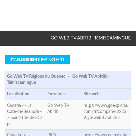
GO WEB TV ABITIBI-TéMISCAMINGUE
ÉTABLISSEMENTS PAR ACTIVITÉ
Go Web TV Régions du Québec - Go Web TV Abitibi-
Témiscamingue
Localisation
Entreprise
Site web
Canada -> La
Go Web TV
https://www.goexploria.
Côte-de-Beaupré -
Abitibi
com/fr/company/9273
>
Saint-Tite-des-Ca
9/go-web-tv-abitibi
ps
Canada -> La
PRO
https://www.goexploria.