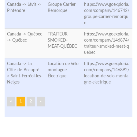
Canada -> Lévis ->
Groupe Carrier
https://www.goexploria.
Pintendre
Remorque
com/company/146742/
groupe-carrier-remorqu
e
Canada -> Québec
TRAITEUR
https://www.goexploria.
->
Québec
SMOKED-
com/company/146874/
MEAT-QUÉBEC
traiteur-smoked-meat-q
uebec
Canada -> La
Location de Vélo
https://www.goexploria.
Côte-de-Beaupré -
montagne
com/company/146892/
>
Saint-Ferréol-les-
Électrique
location-de-velo-monta
Neiges
gne-electrique
«
1
2
»