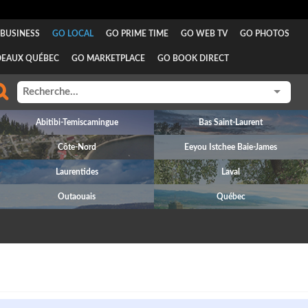
BUSINESS
GO LOCAL
GO PRIME TIME
GO WEB TV
GO PHOTOS
DEAUX QUÉBEC
GO MARKETPLACE
GO BOOK DIRECT
Abitibi-Temiscamingue
Bas Saint-Laurent
Côte-Nord
Eeyou Istchee Baie-James
Laurentides
Laval
Outaouais
Québec