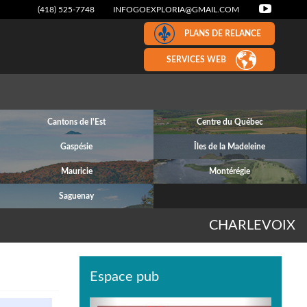
(418) 525-7748
INFOGOEXPLORIA@GMAIL.COM
PLANS DE RELANCE
SERVICES WEB
Cantons de l'Est
Centre du Québec
Gaspésie
Îles de la Madeleine
Mauricie
Montérégie
Saguenay
CHARLEVOIX
Espace pub
Previous
Next