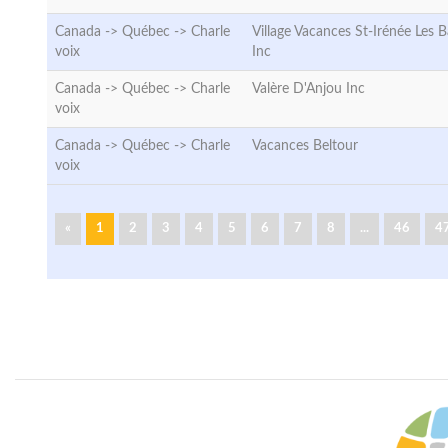
Canada -> Québec ->
Charle
Village Vacances St-Irénée Les B
voix
Inc
Canada -> Québec ->
Charle
Valère D'Anjou Inc
voix
Canada -> Québec ->
Charle
Vacances Beltour
voix
«
1
2
3
4
5
6
7
8
...
46
4