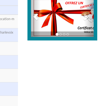
location-m
harlevoix