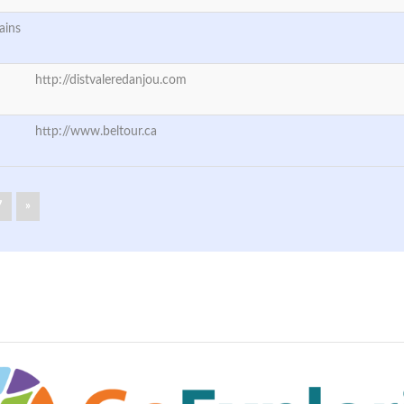
ains
http://distvaleredanjou.com
http://www.beltour.ca
7
»