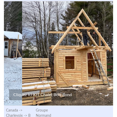
Cliquez ici KIT Chalet Bois Rond
Canada ->
Groupe
Charlevoix ->
B
Normand