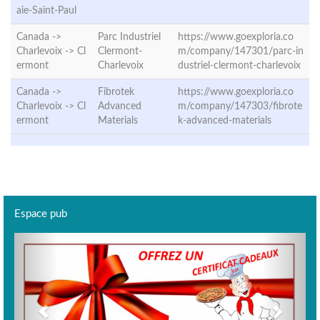
aie-Saint-Paul
Canada ->
Parc Industriel
https://www.goexploria.co
Charlevoix ->
Cl
Clermont-
m/company/147301/parc-in
ermont
Charlevoix
dustriel-clermont-charlevoix
Canada ->
Fibrotek
https://www.goexploria.co
Charlevoix ->
Cl
Advanced
m/company/147303/fibrote
ermont
Materials
k-advanced-materials
Espace pub
Previous
Next