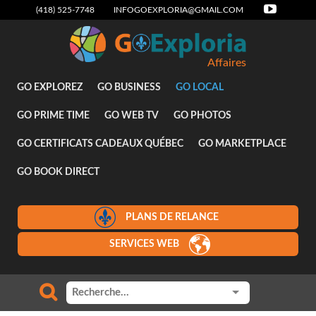
(418) 525-7748
INFOGOEXPLORIA@GMAIL.COM
Affaires
GO EXPLOREZ
GO BUSINESS
GO LOCAL
GO PRIME TIME
GO WEB TV
GO PHOTOS
GO CERTIFICATS CADEAUX QUÉBEC
GO MARKETPLACE
GO BOOK DIRECT
PLANS DE RELANCE
SERVICES WEB