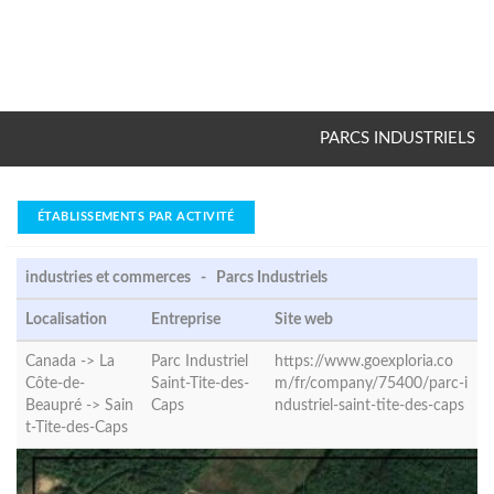
PARCS INDUSTRIELS
ÉTABLISSEMENTS PAR ACTIVITÉ
industries et commerces - Parcs Industriels
Localisation
Entreprise
Site web
Canada -> La
Parc Industriel
https://www.goexploria.co
Côte-de-
Saint-Tite-des-
m/fr/company/75400/parc-i
Beaupré ->
Sain
Caps
ndustriel-saint-tite-des-caps
t-Tite-des-Caps