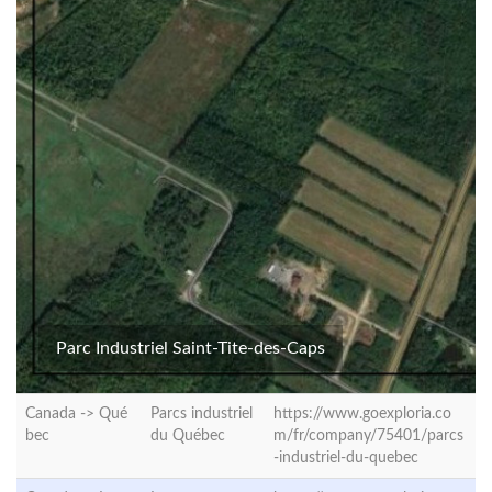
Parc Industriel Saint-Tite-des-Caps
Canada ->
Qué
Parcs industriel
https://www.goexploria.co
bec
du Québec
m/fr/company/75401/parcs
-industriel-du-quebec