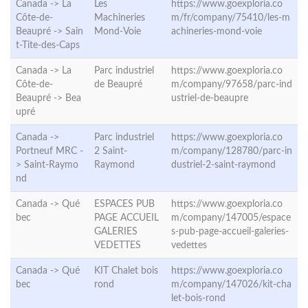
Canada -> La
Les
https://www.goexploria.co
Côte-de-
Machineries
m/fr/company/75410/les-m
Beaupré ->
Sain
Mond-Voie
achineries-mond-voie
t-Tite-des-Caps
Canada -> La
Parc industriel
https://www.goexploria.co
Côte-de-
de Beaupré
m/company/97658/parc-ind
Beaupré ->
Bea
ustriel-de-beaupre
upré
Canada ->
Parc industriel
https://www.goexploria.co
Portneuf MRC -
2 Saint-
m/company/128780/parc-in
>
Saint-Raymo
Raymond
dustriel-2-saint-raymond
nd
Canada ->
Qué
ESPACES PUB
https://www.goexploria.co
bec
PAGE ACCUEIL
m/company/147005/espace
GALERIES
s-pub-page-accueil-galeries-
VEDETTES
vedettes
Canada ->
Qué
KIT Chalet bois
https://www.goexploria.co
bec
rond
m/company/147026/kit-cha
let-bois-rond