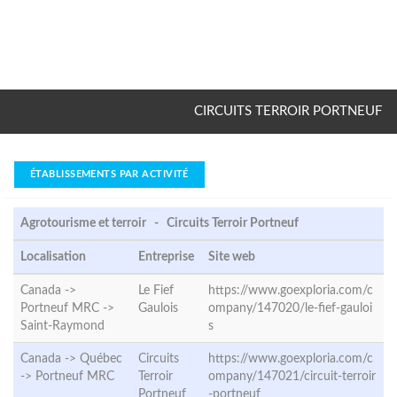
CIRCUITS TERROIR PORTNEUF
ÉTABLISSEMENTS PAR ACTIVITÉ
Agrotourisme et terroir - Circuits Terroir Portneuf
Localisation
Entreprise
Site web
Canada ->
Le Fief
https://www.goexploria.com/c
Portneuf MRC ->
Gaulois
ompany/147020/le-fief-gauloi
Saint-Raymond
s
Canada -> Québec
Circuits
https://www.goexploria.com/c
->
Portneuf MRC
Terroir
ompany/147021/circuit-terroir
Portneuf
-portneuf