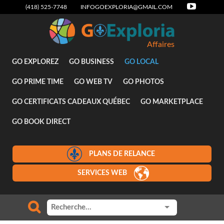
(418) 525-7748
INFOGOEXPLORIA@GMAIL.COM
Affaires
GO EXPLOREZ
GO BUSINESS
GO LOCAL
GO PRIME TIME
GO WEB TV
GO PHOTOS
GO CERTIFICATS CADEAUX QUÉBEC
GO MARKETPLACE
GO BOOK DIRECT
PLANS DE RELANCE
SERVICES WEB