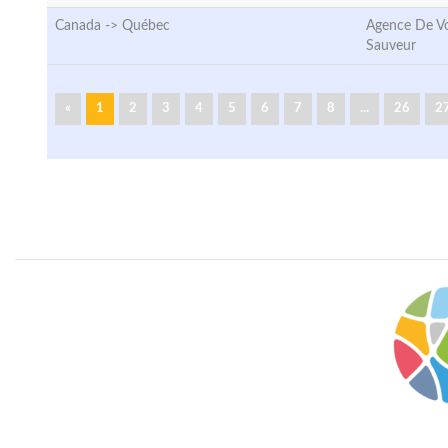
Canada ->
Québec
Agence De Vo
Sauveur
«
1
2
3
4
5
6
7
8
...
26
2