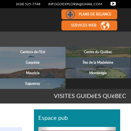
(418) 525-7748
INFOGOEXPLORIA@GMAIL.COM
PLANS DE RELANCE
SERVICES WEB
Cantons de l'Est
Centre du Québec
Gaspésie
Îles de la Madeleine
Mauricie
Montérégie
Saguenay
VISITES GUIDéES QUéBEC
Espace pub
Previous
Next