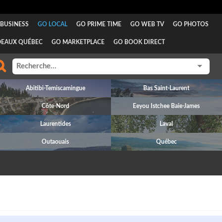
BUSINESS
GO LOCAL
GO PRIME TIME
GO WEB TV
GO PHOTOS
DEAUX QUÉBEC
GO MARKETPLACE
GO BOOK DIRECT
Abitibi-Temiscamingue
Bas Saint-Laurent
Côte-Nord
Eeyou Istchee Baie-James
Laurentides
Laval
Outaouais
Québec