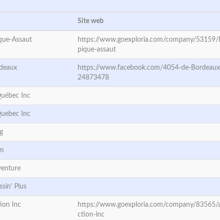
Site web
ique-Assaut
https://www.goexploria.com/company/53159/l
pique-assaut
deaux
https://www.facebook.com/4054-de-Bordeau
24873478
uébec Inc
uebec Inc
g
om
venture
sin' Plus
ion Inc
https://www.goexploria.com/company/83565/
ction-inc