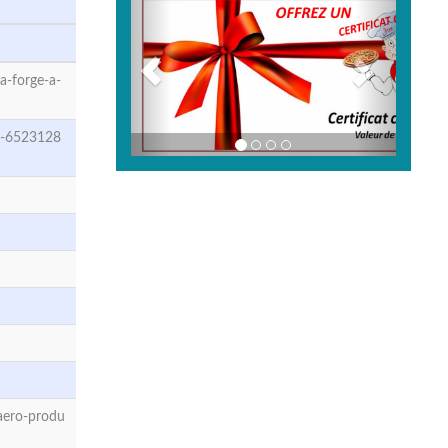
a-forge-a-
x-6523128
aero-produ