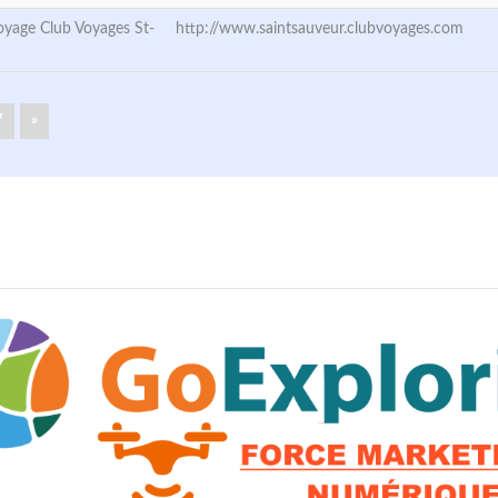
yage Club Voyages St-
http://www.saintsauveur.clubvoyages.com
7
»