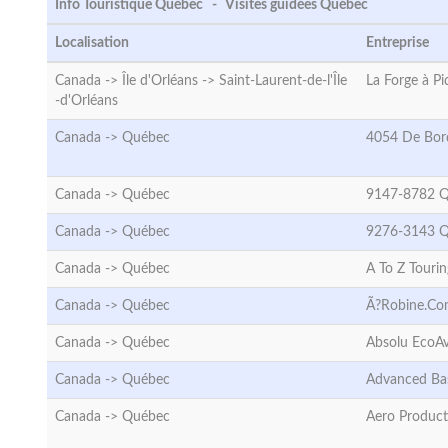
Info Touristique Québec - Visites guidées Québec
Localisation
Entreprise
Canada -> Île d'Orléans ->
Saint-Laurent-de-l'Île
La Forge à P
-d'Orléans
Canada ->
Québec
4054 De Bor
Canada ->
Québec
9147-8782 Q
Canada ->
Québec
9276-3143 Q
Canada ->
Québec
A To Z Tourin
Canada ->
Québec
Ã?Robine.C
Canada ->
Québec
Absolu EcoA
Canada ->
Québec
Advanced Bas
Canada ->
Québec
Aero Product