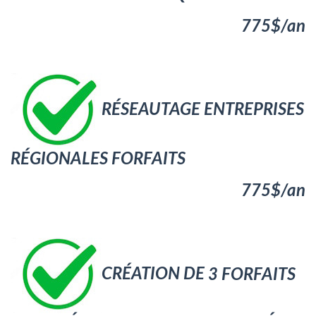
7
75$
/
an
RÉSEAUTAGE ENTREPRISES
RÉGIONALES FORFAITS
7
7
5$
/
an
CRÉATION DE
3
FORFAITS