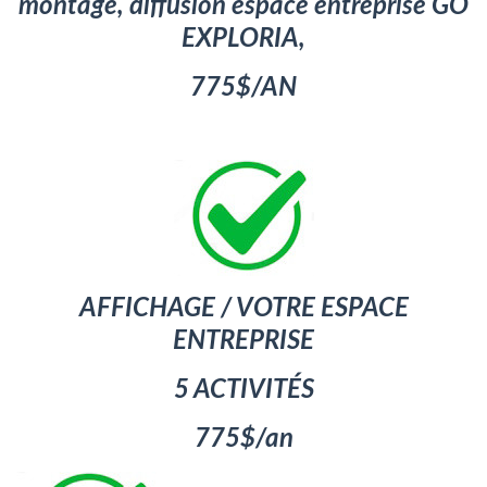
montage,
diffusion espace entreprise
GO
EXPLORIA
,
7
75$/
AN
AFFICHAGE / VOTRE ESPACE
ENTREPRISE
5 ACTIVITÉS
775$/an