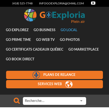
(418) 525-7748
INFOGOEXPLORIA@GMAIL.COM
Plein air
GO EXPLOREZ
GO BUSINESS
GO LOCAL
GO PRIME TIME
GO WEB TV
GO PHOTOS
GO CERTIFICATS CADEAUX QUÉBEC
GO MARKETPLACE
GO BOOK DIRECT
PLANS DE RELANCE
SERVICES WEB