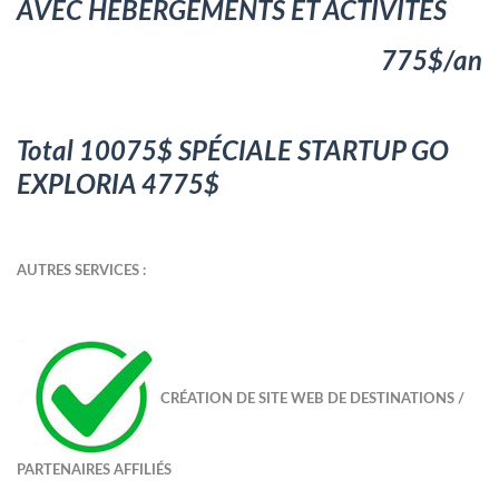
AVEC HÉBERGEMENT
S ET ACTIVITÉS
7
7
5$
/
an
Total
10075
$
SPÉCIALE
STARTUP GO
EXPLORIA
4
7
7
5
$
A
UTRES SERVICES :
CRÉATION DE SITE WEB DE DESTINATIONS /
P
ARTENAIRES AFFILIÉS