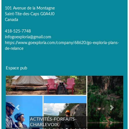
101 Avenue de la Montagne
Saint-Tite-des-Caps G0A4J0
Canada
418-525-7748
infogoexploria@gmail.com
https://www.goexploria.com/company/68620/go-exploria-plans-
de-relance
Espace pub
Previous
Next
ACTIVITÉS-FORFAITS-
CHARLEVOIX