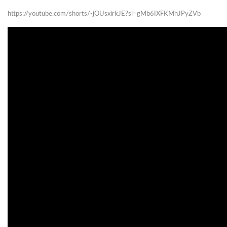
https://youtube.com/shorts/-jOUsxirkJE?si=gMb6IXFKMhJPyZVb