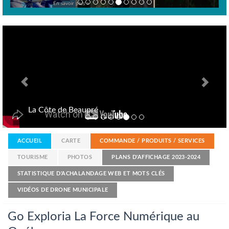
En savoir plus >
Previous
Nex
La Côte de Beaupré
ACCUEIL
CARTE
COMMANDE / PRODUITS / SERVICES
TOURISME
PHOTOS
PLANS D'AFFICHAGE 2023-2024
STATISTIQUE D'ACHALANDAGE WEB ET MOTS CLÉS
VIDÉOS DE DRONE MUNICIPALE
Go Exploria La Force Numérique au