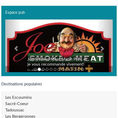
Espace pub
Previous
Next
Joe Smoked Meat Matin Plus, et
je vous recommande vivement!
En savoir plus >
Destinations populaires
Les Escoumins
Sacré-Coeur
Tadoussac
Les Bergeronnes