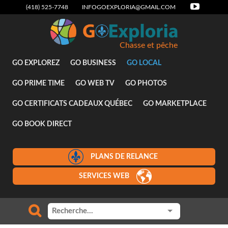
(418) 525-7748
INFOGOEXPLORIA@GMAIL.COM
Chasse et pêche
GO EXPLOREZ
GO BUSINESS
GO LOCAL
GO PRIME TIME
GO WEB TV
GO PHOTOS
GO CERTIFICATS CADEAUX QUÉBEC
GO MARKETPLACE
GO BOOK DIRECT
PLANS DE RELANCE
SERVICES WEB