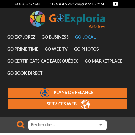
(418) 525-7748
INFOGOEXPLORIA@GMAIL.COM
Affaires
GO EXPLOREZ
GO BUSINESS
GO LOCAL
GO PRIME TIME
GO WEB TV
GO PHOTOS
GO CERTIFICATS CADEAUX QUÉBEC
GO MARKETPLACE
GO BOOK DIRECT
PLANS DE RELANCE
SERVICES WEB