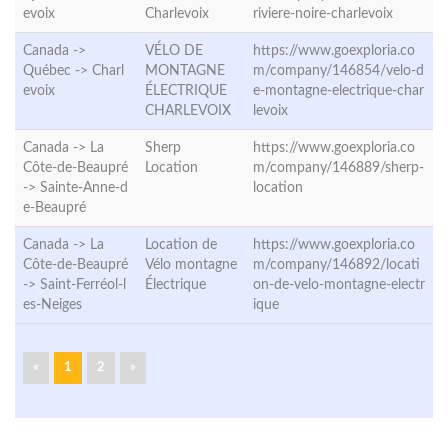
evoix
Charlevoix
riviere-noire-charlevoix
Canada ->
VÉLO DE
https://www.goexploria.co
Québec ->
Charl
MONTAGNE
m/company/146854/velo-d
evoix
ÉLECTRIQUE
e-montagne-electrique-char
CHARLEVOIX
levoix
Canada -> La
Sherp
https://www.goexploria.co
Côte-de-Beaupré
Location
m/company/146889/sherp-
->
Sainte-Anne-d
location
e-Beaupré
Canada -> La
Location de
https://www.goexploria.co
Côte-de-Beaupré
Vélo montagne
m/company/146892/locati
->
Saint-Ferréol-l
Électrique
on-de-velo-montagne-electr
es-Neiges
ique
«
1
2
»