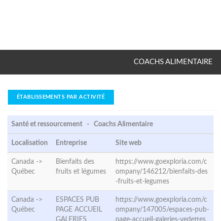
COACHS ALIMENTAIRE
ÉTABLISSEMENTS PAR ACTIVITÉ
Santé et ressourcement - Coachs Alimentaire
Localisation
Entreprise
Site web
Canada ->
Bienfaits des
https://www.goexploria.com/c
Québec
fruits et légumes
ompany/146212/bienfaits-des
-fruits-et-legumes
Canada ->
ESPACES PUB
https://www.goexploria.com/c
Québec
PAGE ACCUEIL
ompany/147005/espaces-pub-
GALERIES
page-accueil-galeries-vedettes