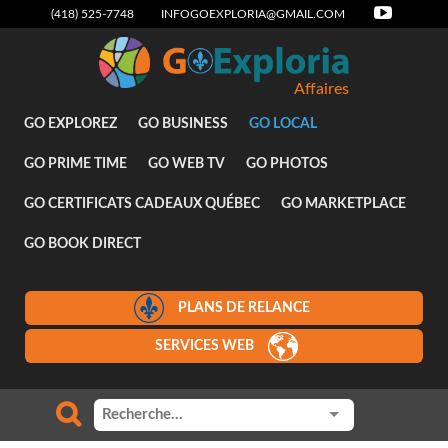
(418) 525-7748
INFOGOEXPLORIA@GMAIL.COM
Affaires
GO EXPLOREZ
GO BUSINESS
GO LOCAL
GO PRIME TIME
GO WEB TV
GO PHOTOS
GO CERTIFICATS CADEAUX QUÉBEC
GO MARKETPLACE
GO BOOK DIRECT
PLANS DE RELANCE
SERVICES WEB