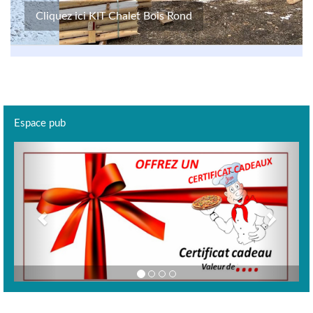
Cliquez ici KIT Chalet Bois Rond
Espace pub
Previous
Next