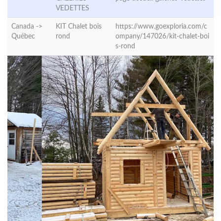
VEDETTES
Canada ->
KIT Chalet bois
https://www.goexploria.com/c
Québec
rond
ompany/147026/kit-chalet-boi
s-rond