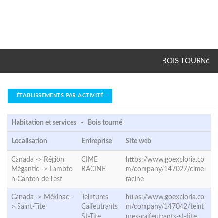
BOIS TOURNé
ÉTABLISSEMENTS PAR ACTIVITÉ
Habitation et services - Bois tourné
Localisation
Entreprise
Site web
Canada -> Région
CIME
https://www.goexploria.co
Mégantic ->
Lambto
RACINE
m/company/147027/cime-
n-Canton de l'est
racine
Canada -> Mékinac -
Teintures
https://www.goexploria.co
>
Saint-Tite
Calfeutrants
m/company/147042/teint
St-Tite
ures-calfeutrants-st-tite