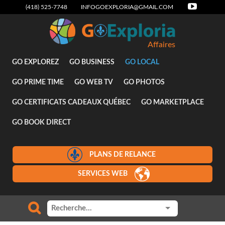
(418) 525-7748
INFOGOEXPLORIA@GMAIL.COM
Affaires
GO EXPLOREZ
GO BUSINESS
GO LOCAL
GO PRIME TIME
GO WEB TV
GO PHOTOS
GO CERTIFICATS CADEAUX QUÉBEC
GO MARKETPLACE
GO BOOK DIRECT
PLANS DE RELANCE
SERVICES WEB