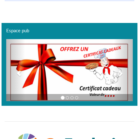
Espace pub
Previous
Next