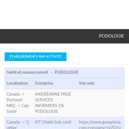
PODOLOGIE
ÉTABLISSEMENTS PAR ACTIVITÉ
Santé et ressourcement - PODOLOGIE
Localisation
Entreprise
Site web
Canada ->
ANDRÉANNE PAGÉ
Portneuf
SERVICES
MRC ->
Cap-
INFIRMIERS EN
Santé
PODOLOGIE
Canada ->
Q
KIT Chalet bois rond
https://www.goexploria.
uébec
com/company/147026/