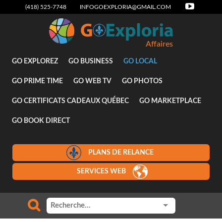
(418) 525-7748
INFOGOEXPLORIA@GMAIL.COM
Affaires
GO EXPLOREZ
GO BUSINESS
GO LOCAL
GO PRIME TIME
GO WEB TV
GO PHOTOS
GO CERTIFICATS CADEAUX QUÉBEC
GO MARKETPLACE
GO BOOK DIRECT
PLANS DE RELANCE
SERVICES WEB