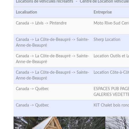
Locations de véhicules récréatifs - Centre de Location véhicule 
Localisation
Entreprise
Canada -> Lévis ->
Pintendre
Moto Rive-Sud Cen
Canada -> La Côte-de-Beaupré ->
Sainte-
Sherp Location
Anne-de-Beaupré
Canada -> La Côte-de-Beaupré ->
Sainte-
Location Outils et 
Anne-de-Beaupré
Canada -> La Côte-de-Beaupré ->
Sainte-
Location Côte-à-Cô
Anne-de-Beaupré
Canada ->
Québec
ESPACES PUB PAG
GALERIES VEDETT
Canada ->
Québec
KIT Chalet bois ron