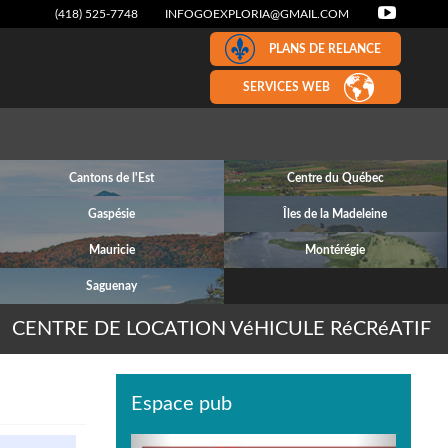
(418) 525-7748
INFOGOEXPLORIA@GMAIL.COM
PLANS DE RELANCE
SERVICES WEB
Cantons de l'Est
Centre du Québec
Gaspésie
Îles de la Madeleine
Mauricie
Montérégie
Saguenay
CENTRE DE LOCATION VéHICULE RéCRéATIF
Espace pub
Previous
Next