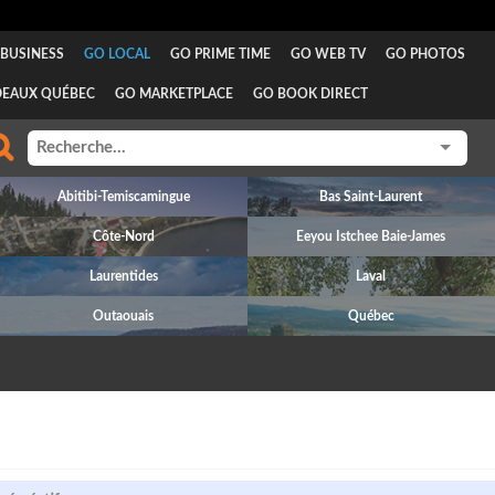
BUSINESS
GO LOCAL
GO PRIME TIME
GO WEB TV
GO PHOTOS
DEAUX QUÉBEC
GO MARKETPLACE
GO BOOK DIRECT
Abitibi-Temiscamingue
Bas Saint-Laurent
Côte-Nord
Eeyou Istchee Baie-James
Laurentides
Laval
Outaouais
Québec