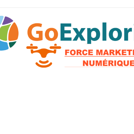
2026 © GoExploria ~ Tous droits réservés