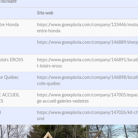
récréatif
Site web
tre Honda
https://www.goexploria.com/company/133446/moto-
entre-honda
https://www.goexploria.com/company/146889/sherp
Loisirs EROSS
https://www.goexploria.com/company/146891/locati
t-loisirs-eross
te Québec
https://www.goexploria.com/company/146898/locati
cote-quebec
E ACCUEIL
https://www.goexploria.com/company/147005/espa
ES
ge-accueil-galeries-vedettes
d
https://www.goexploria.com/company/147026/kit-cha
ond