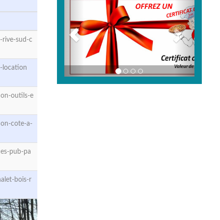
rive-sud-c
-location
on-outils-e
on-cote-a-
ces-pub-pa
let-bois-r