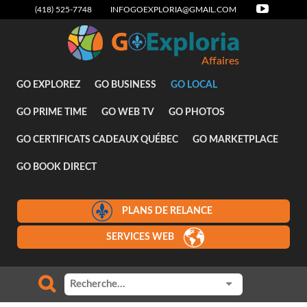
(418) 525-7748
INFOGOEXPLORIA@GMAIL.COM
Affaires
GO EXPLOREZ
GO BUSINESS
GO LOCAL
GO PRIME TIME
GO WEB TV
GO PHOTOS
GO CERTIFICATS CADEAUX QUÉBEC
GO MARKETPLACE
GO BOOK DIRECT
PLANS DE RELANCE
SERVICES WEB