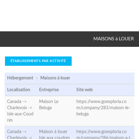
MAISONS à LOUER
ÉTABLISSEMENTS PAR ACTIVITÉ
Hébergement - Maisons à louer
Localisation
Entreprise
Site web
Canada ->
Maison Le
https://www.goexploria.co
Charlevoix ->
Beluga
m/company/283/maison-le-
Isle-aux-Coud
beluga
res
Canada ->
Maison à louer
https://www.goexploria.co
Charlevoix ->
Isle aux coudres
m/company/286/maison-a-l