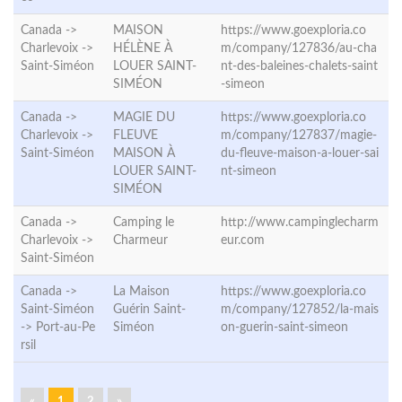
Canada ->
MAISON
https://www.goexploria.co
Charlevoix ->
HÉLÈNE À
m/company/127836/au-cha
Saint-Siméon
LOUER SAINT-
nt-des-baleines-chalets-saint
SIMÉON
-simeon
Canada ->
MAGIE DU
https://www.goexploria.co
Charlevoix ->
FLEUVE
m/company/127837/magie-
Saint-Siméon
MAISON À
du-fleuve-maison-a-louer-sai
LOUER SAINT-
nt-simeon
SIMÉON
Canada ->
Camping le
http://www.campinglecharm
Charlevoix ->
Charmeur
eur.com
Saint-Siméon
Canada ->
La Maison
https://www.goexploria.co
Saint-Siméon
Guérin Saint-
m/company/127852/la-mais
->
Port-au-Pe
Siméon
on-guerin-saint-simeon
rsil
«
1
2
»