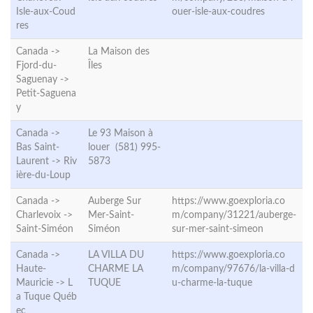
Isle-aux-Coud
ouer-isle-aux-coudres
res
Canada ->
La Maison des
Fjord-du-
Îles
Saguenay ->
Petit-Saguena
y
Canada ->
Le 93 Maison à
Bas Saint-
louer (581) 995-
Laurent ->
Riv
5873
ière-du-Loup
Canada ->
Auberge Sur
https://www.goexploria.co
Charlevoix ->
Mer-Saint-
m/company/31221/auberge-
Saint-Siméon
Siméon
sur-mer-saint-simeon
Canada ->
LA VILLA DU
https://www.goexploria.co
Haute-
CHARME LA
m/company/97676/la-villa-d
Mauricie ->
L
TUQUE
u-charme-la-tuque
a Tuque Québ
ec