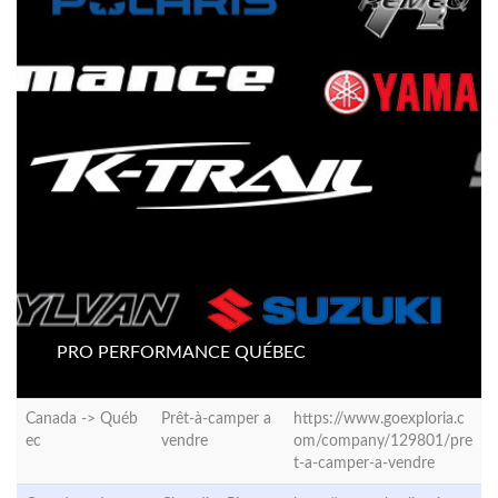
PRO PERFORMANCE QUÉBEC
Canada ->
Québ
Prêt-à-camper a
https://www.goexploria.c
ec
vendre
om/company/129801/pre
t-a-camper-a-vendre