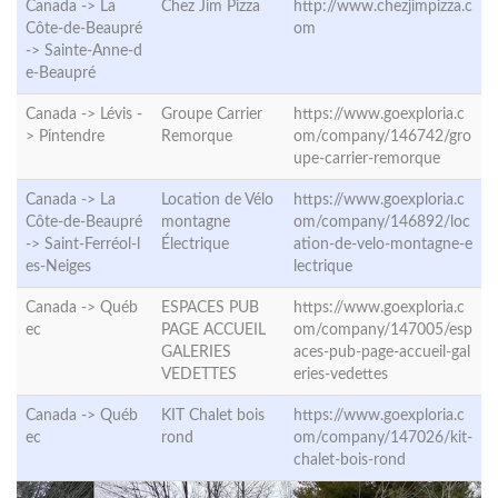
Canada -> La
Chez Jim Pizza
http://www.chezjimpizza.c
Côte-de-Beaupré
om
->
Sainte-Anne-d
e-Beaupré
Canada -> Lévis -
Groupe Carrier
https://www.goexploria.c
>
Pintendre
Remorque
om/company/146742/gro
upe-carrier-remorque
Canada -> La
Location de Vélo
https://www.goexploria.c
Côte-de-Beaupré
montagne
om/company/146892/loc
->
Saint-Ferréol-l
Électrique
ation-de-velo-montagne-e
es-Neiges
lectrique
Canada ->
Québ
ESPACES PUB
https://www.goexploria.c
ec
PAGE ACCUEIL
om/company/147005/esp
GALERIES
aces-pub-page-accueil-gal
VEDETTES
eries-vedettes
Canada ->
Québ
KIT Chalet bois
https://www.goexploria.c
ec
rond
om/company/147026/kit-
chalet-bois-rond