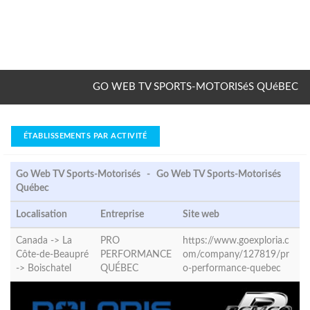
GO WEB TV SPORTS-MOTORISéS QUéBEC
ÉTABLISSEMENTS PAR ACTIVITÉ
Go Web TV Sports-Motorisés - Go Web TV Sports-Motorisés
Québec
Localisation
Entreprise
Site web
Canada -> La
PRO
https://www.goexploria.c
Côte-de-Beaupré
PERFORMANCE
om/company/127819/pr
->
Boischatel
QUÉBEC
o-performance-quebec