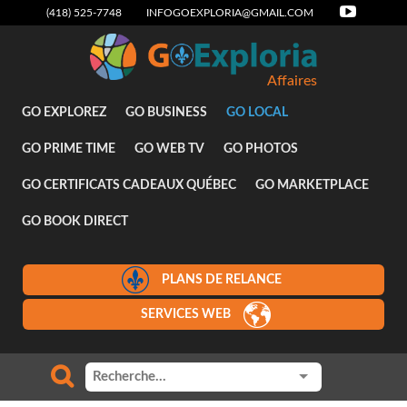
(418) 525-7748
INFOGOEXPLORIA@GMAIL.COM
Affaires
GO EXPLOREZ
GO BUSINESS
GO LOCAL
GO PRIME TIME
GO WEB TV
GO PHOTOS
GO CERTIFICATS CADEAUX QUÉBEC
GO MARKETPLACE
GO BOOK DIRECT
PLANS DE RELANCE
SERVICES WEB