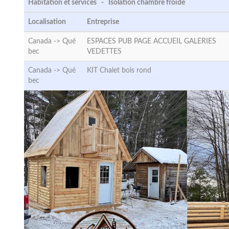
Habitation et services - Isolation chambre froide
Localisation
Entreprise
Canada ->
Qué
ESPACES PUB PAGE ACCUEIL GALERIES
bec
VEDETTES
Canada ->
Qué
KIT Chalet bois rond
bec