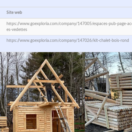
Site web
https://www.goexploria.com/company/147005/espaces-pub-page-accu
es-vedettes
https://www.goexploria.com/company/147026/kit-chalet-bois-rond