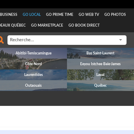
BUSINESS
GO LOCAL
GO PRIME TIME
GO WEB TV
GO PHOTOS
DEAUX QUÉBEC
GO MARKETPLACE
GO BOOK DIRECT
Abitibi-Temiscamingue
Bas Saint-Laurent
Côte-Nord
Eeyou Istchee Baie-James
Laurentides
Laval
Outaouais
Québec