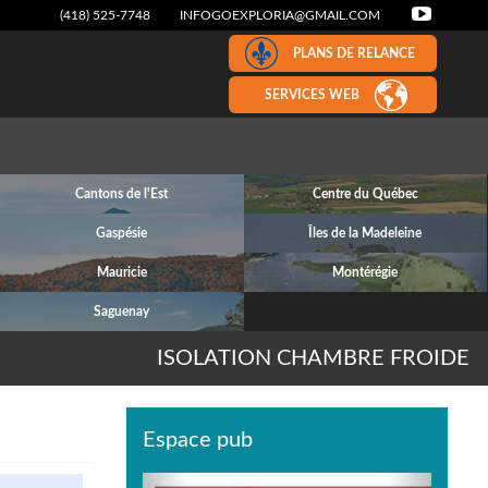
(418) 525-7748
INFOGOEXPLORIA@GMAIL.COM
PLANS DE RELANCE
SERVICES WEB
Cantons de l'Est
Centre du Québec
Gaspésie
Îles de la Madeleine
Mauricie
Montérégie
Saguenay
ISOLATION CHAMBRE FROIDE
Espace pub
Previous
Next