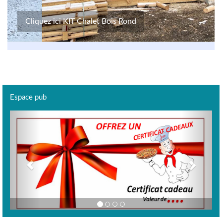
Cliquez ici KIT Chalet Bois Rond
Espace pub
Previous
Next