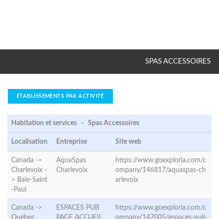
SPAS ACCESSOIRES
ÉTABLISSEMENTS PAR ACTIVITÉ
Habitation et services - Spas Accessoires
Localisation
Entreprise
Site web
Canada ->
AquaSpas
https://www.goexploria.com/c
Charlevoix -
Charlevoix
ompany/146817/aquaspas-ch
>
Baie-Saint
arlevoix
-Paul
Canada ->
ESPACES PUB
https://www.goexploria.com/c
Québec
PAGE ACCUEIL
ompany/147005/espaces-pub