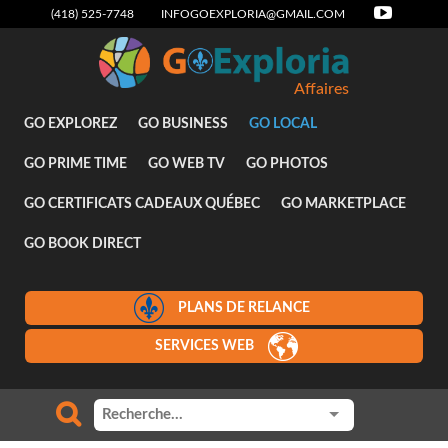
(418) 525-7748
INFOGOEXPLORIA@GMAIL.COM
Affaires
GO EXPLOREZ
GO BUSINESS
GO LOCAL
GO PRIME TIME
GO WEB TV
GO PHOTOS
GO CERTIFICATS CADEAUX QUÉBEC
GO MARKETPLACE
GO BOOK DIRECT
PLANS DE RELANCE
SERVICES WEB