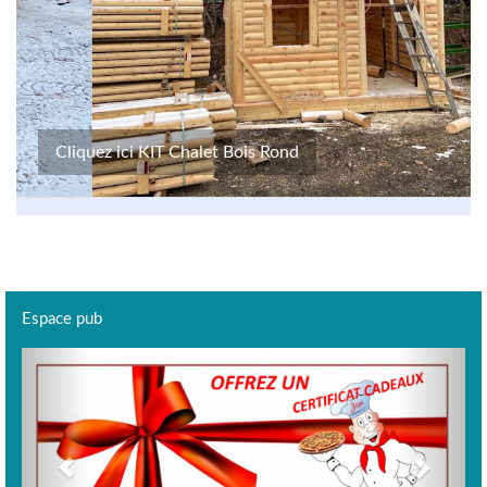
Cliquez ici KIT Chalet Bois Rond
Espace pub
Previous
Next