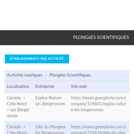
PLONGéES SCIENTIFIQUES
ÉTABLISSEMENTS PAR ACTIVITÉ
Activités nautiques - Plongées Scientifiques
Localisation
Entreprise
Site web
Canada ->
Explos-Nature
https://www.goexploria.com/c
Côte-Nord -
Les Bergeronnes
ompany/124601/explos-natur
>
Les Berger
e-les-bergeronnes
onnes
Canada ->
Gîte du Plongeur
https://www.goexploria.com/c
Côte-Nord -
les Bergeronnes
ompany/124614/gite-du-plon