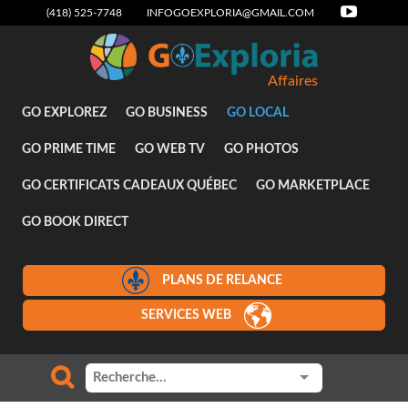
(418) 525-7748
INFOGOEXPLORIA@GMAIL.COM
Affaires
GO EXPLOREZ
GO BUSINESS
GO LOCAL
GO PRIME TIME
GO WEB TV
GO PHOTOS
GO CERTIFICATS CADEAUX QUÉBEC
GO MARKETPLACE
GO BOOK DIRECT
PLANS DE RELANCE
SERVICES WEB