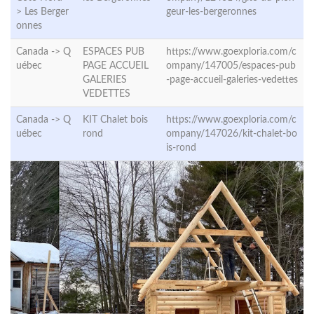
>
Les Berger
geur-les-bergeronnes
onnes
Canada ->
Q
ESPACES PUB
https://www.goexploria.com/c
uébec
PAGE ACCUEIL
ompany/147005/espaces-pub
GALERIES
-page-accueil-galeries-vedettes
VEDETTES
Canada ->
Q
KIT Chalet bois
https://www.goexploria.com/c
uébec
rond
ompany/147026/kit-chalet-bo
is-rond