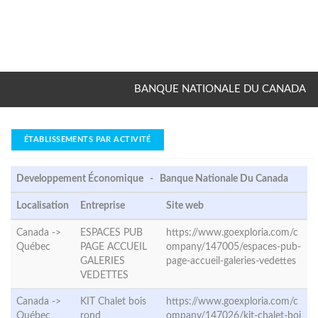
BANQUE NATIONALE DU CANADA
ÉTABLISSEMENTS PAR ACTIVITÉ
Developpement Économique - Banque Nationale Du Canada
Localisation
Entreprise
Site web
Canada ->
ESPACES PUB
https://www.goexploria.com/c
Québec
PAGE ACCUEIL
ompany/147005/espaces-pub-
GALERIES
page-accueil-galeries-vedettes
VEDETTES
Canada ->
KIT Chalet bois
https://www.goexploria.com/c
Québec
rond
ompany/147026/kit-chalet-boi