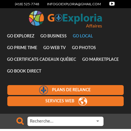
(418) 525-7748
INFOGOEXPLORIA@GMAIL.COM
Affaires
GO EXPLOREZ
GO BUSINESS
GO LOCAL
GO PRIME TIME
GO WEB TV
GO PHOTOS
GO CERTIFICATS CADEAUX QUÉBEC
GO MARKETPLACE
GO BOOK DIRECT
PLANS DE RELANCE
SERVICES WEB