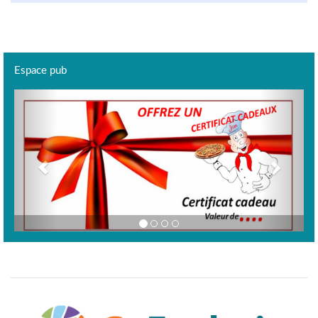
Espace pub
Previous
Next