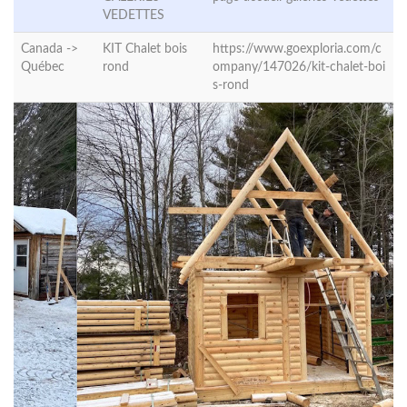
VEDETTES
Canada ->
KIT Chalet bois
https://www.goexploria.com/c
Québec
rond
ompany/147026/kit-chalet-boi
s-rond