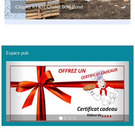
Cliquez ici KIT Chalet Bois Rond
Espace pub
Previous
Next