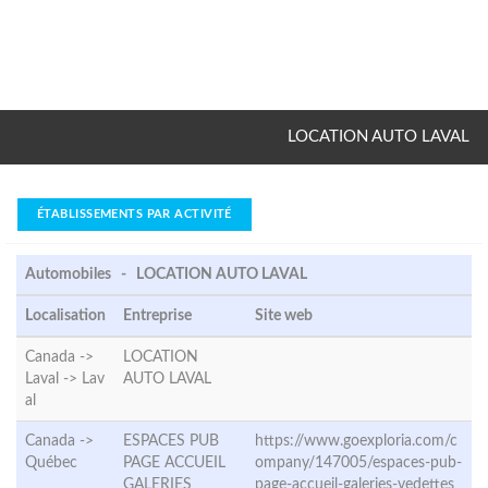
LOCATION AUTO LAVAL
ÉTABLISSEMENTS PAR ACTIVITÉ
Automobiles - LOCATION AUTO LAVAL
Localisation
Entreprise
Site web
Canada ->
LOCATION
Laval ->
Lav
AUTO LAVAL
al
Canada ->
ESPACES PUB
https://www.goexploria.com/c
Québec
PAGE ACCUEIL
ompany/147005/espaces-pub-
GALERIES
page-accueil-galeries-vedettes