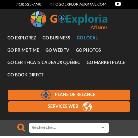
(418) 525-7748
INFOGOEXPLORIA@GMAIL.COM
Affaires
GO EXPLOREZ
GO BUSINESS
GO LOCAL
GO PRIME TIME
GO WEB TV
GO PHOTOS
GO CERTIFICATS CADEAUX QUÉBEC
GO MARKETPLACE
GO BOOK DIRECT
PLANS DE RELANCE
SERVICES WEB