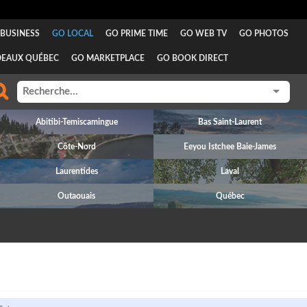
BUSINESS
GO LOCAL
GO PRIME TIME
GO WEB TV
GO PHOTOS
DEAUX QUÉBEC
GO MARKETPLACE
GO BOOK DIRECT
Abitibi-Temiscamingue
Bas Saint-Laurent
Côte-Nord
Eeyou Istchee Baie-James
Laurentides
Laval
Outaouais
Québec