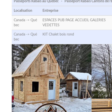
Passeports Rabais au Québec - Passeport Rabais Cantons de l'
Localisation
Entreprise
Canada ->
Qué
ESPACES PUB PAGE ACCUEIL GALERIES
bec
VEDETTES
Canada ->
Qué
KIT Chalet bois rond
bec