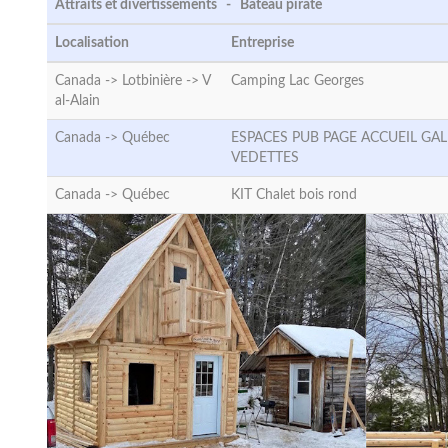
Attraits et divertissements - Bateau pirate
Localisation
Entreprise
Canada -> Lotbinière ->
V
Camping Lac Georges
al-Alain
Canada ->
Québec
ESPACES PUB PAGE ACCUEIL GAL
VEDETTES
Canada ->
Québec
KIT Chalet bois rond