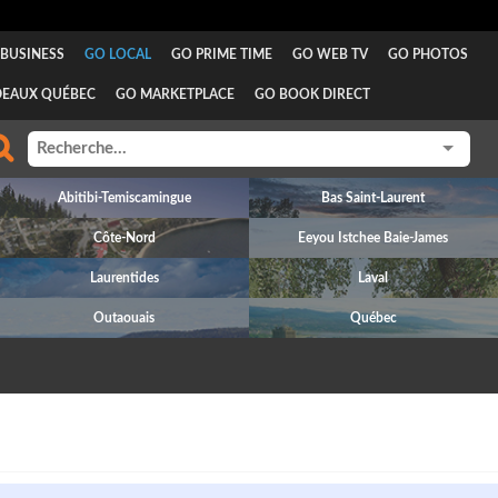
BUSINESS
GO LOCAL
GO PRIME TIME
GO WEB TV
GO PHOTOS
DEAUX QUÉBEC
GO MARKETPLACE
GO BOOK DIRECT
Abitibi-Temiscamingue
Bas Saint-Laurent
Côte-Nord
Eeyou Istchee Baie-James
Laurentides
Laval
Outaouais
Québec