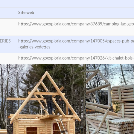
Site web
https://www.goexploria.com/company/87689/camping-lac-geo
ERIES
https://www.goexploria.com/company/147005/espaces-pub-pa
-galeries-vedettes
https://www.goexploria.com/company/147026/kit-chalet-bois