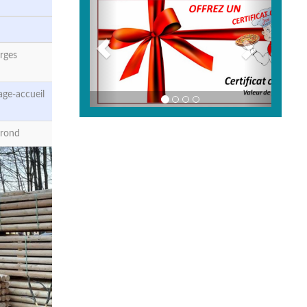
rges
ge-accueil
-rond