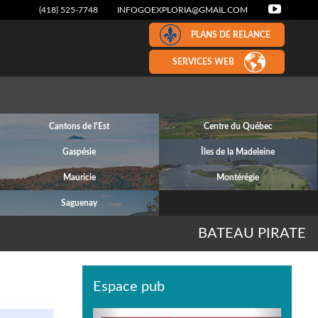
(418) 525-7748
INFOGOEXPLORIA@GMAIL.COM
PLANS DE RELANCE
SERVICES WEB
Cantons de l'Est
Centre du Québec
Gaspésie
Îles de la Madeleine
Mauricie
Montérégie
Saguenay
BATEAU PIRATE
Espace pub
Previous
Next