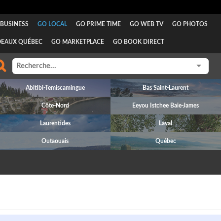
BUSINESS
GO LOCAL
GO PRIME TIME
GO WEB TV
GO PHOTOS
DEAUX QUÉBEC
GO MARKETPLACE
GO BOOK DIRECT
Abitibi-Temiscamingue
Bas Saint-Laurent
Côte-Nord
Eeyou Istchee Baie-James
Laurentides
Laval
Outaouais
Québec