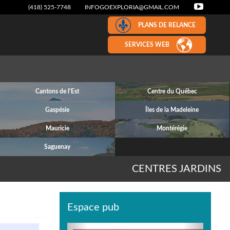
(418) 525-7748
INFOGOEXPLORIA@GMAIL.COM
PLANS DE RELANCE
SERVICES WEB
Cantons de l'Est
Centre du Québec
Gaspésie
Îles de la Madeleine
Mauricie
Montérégie
Saguenay
CENTRES JARDINS
Espace pub
Previous
Next