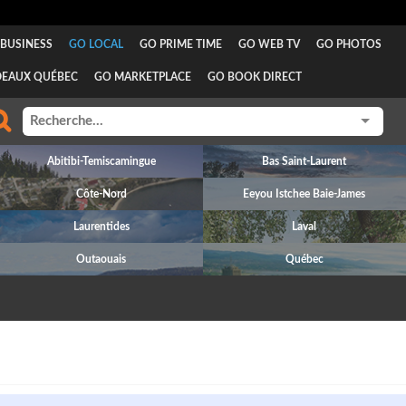
BUSINESS
GO LOCAL
GO PRIME TIME
GO WEB TV
GO PHOTOS
DEAUX QUÉBEC
GO MARKETPLACE
GO BOOK DIRECT
Abitibi-Temiscamingue
Bas Saint-Laurent
Côte-Nord
Eeyou Istchee Baie-James
Laurentides
Laval
Outaouais
Québec