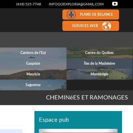
(418) 525-7748
INFOGOEXPLORIA@GMAIL.COM
PLANS DE RELANCE
SERVICES WEB
Cantons de l'Est
Centre du Québec
Gaspésie
Îles de la Madeleine
Mauricie
Montérégie
Saguenay
CHEMINéES ET RAMONAGES
Espace pub
Previous
Next