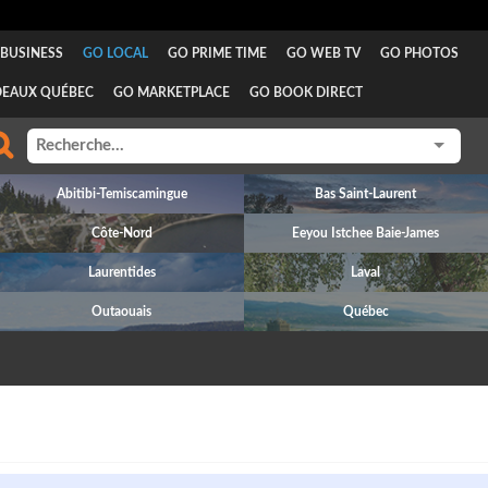
BUSINESS
GO LOCAL
GO PRIME TIME
GO WEB TV
GO PHOTOS
DEAUX QUÉBEC
GO MARKETPLACE
GO BOOK DIRECT
Abitibi-Temiscamingue
Bas Saint-Laurent
Côte-Nord
Eeyou Istchee Baie-James
Laurentides
Laval
Outaouais
Québec