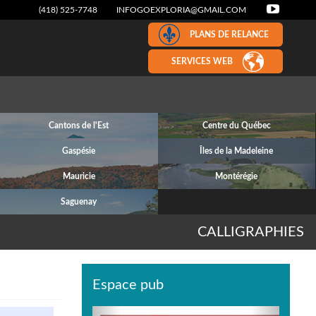
(418) 525-7748
INFOGOEXPLORIA@GMAIL.COM
PLANS DE RELANCE
SERVICES WEB
Cantons de l'Est
Centre du Québec
Gaspésie
Îles de la Madeleine
Mauricie
Montérégie
Saguenay
CALLIGRAPHIES
Espace pub
Previous
Next