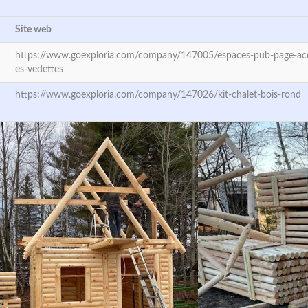
Site web
https://www.goexploria.com/company/147005/espaces-pub-page-accu
es-vedettes
https://www.goexploria.com/company/147026/kit-chalet-bois-rond