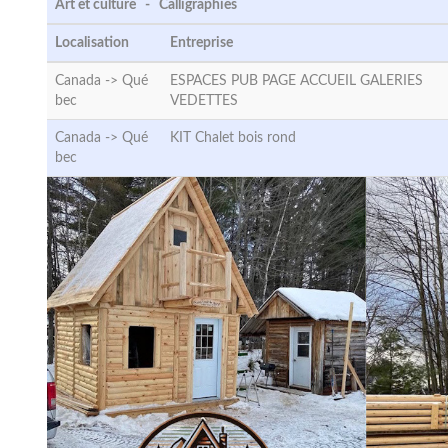
Art et culture - Calligraphies
Localisation
Entreprise
Canada ->
Qué
ESPACES PUB PAGE ACCUEIL GALERIES
bec
VEDETTES
Canada ->
Qué
KIT Chalet bois rond
bec