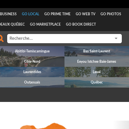
BUSINESS
GO LOCAL
GO PRIME TIME
GO WEB TV
GO PHOTOS
DEAUX QUÉBEC
GO MARKETPLACE
GO BOOK DIRECT
Abitibi-Temiscamingue
Bas Saint-Laurent
Côte-Nord
Eeyou Istchee Baie-James
Laurentides
Laval
Outaouais
Québec