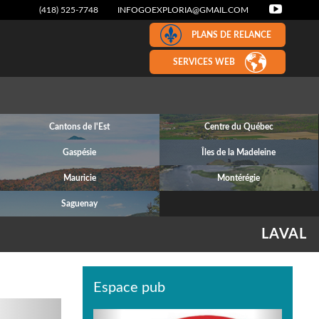
(418) 525-7748
INFOGOEXPLORIA@GMAIL.COM
PLANS DE RELANCE
SERVICES WEB
Cantons de l'Est
Centre du Québec
Gaspésie
Îles de la Madeleine
Mauricie
Montérégie
Saguenay
LAVAL
Espace pub
Next
Previous
Next