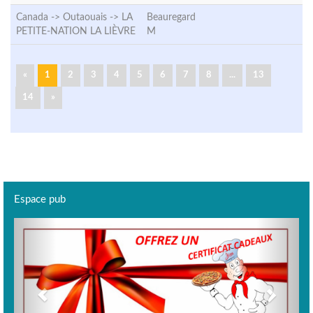
Canada -> Outaouais ->
LA
Beauregard
PETITE-NATION LA LIÈVRE
M
«
1
2
3
4
5
6
7
8
...
13
14
»
Espace pub
Previous
Next