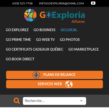
(418) 525-7748
INFOGOEXPLORIA@GMAIL.COM
Affaires
GO EXPLOREZ
GO BUSINESS
GO LOCAL
GO PRIME TIME
GO WEB TV
GO PHOTOS
GO CERTIFICATS CADEAUX QUÉBEC
GO MARKETPLACE
GO BOOK DIRECT
PLANS DE RELANCE
SERVICES WEB