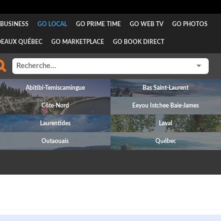
BUSINESS
GO LOCAL
GO PRIME TIME
GO WEB TV
GO PHOTOS
DEAUX QUÉBEC
GO MARKETPLACE
GO BOOK DIRECT
Abitibi-Temiscamingue
Bas Saint-Laurent
Côte-Nord
Eeyou Istchee Baie-James
Laurentides
Laval
Outaouais
Québec