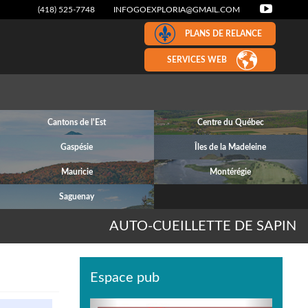
(418) 525-7748
INFOGOEXPLORIA@GMAIL.COM
PLANS DE RELANCE
SERVICES WEB
Cantons de l'Est
Centre du Québec
Gaspésie
Îles de la Madeleine
Mauricie
Montérégie
Saguenay
AUTO-CUEILLETTE DE SAPIN
Espace pub
Previous
Next