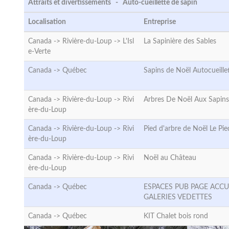
Attraits et divertissements - Auto-cueillette de sapin
Localisation
Entreprise
Canada -> Rivière-du-Loup ->
L'Isl
La Sapinière des Sables
e-Verte
Canada ->
Québec
Sapins de Noël Autocueille
Canada -> Rivière-du-Loup ->
Rivi
Arbres De Noël Aux Sapins
ère-du-Loup
Canada -> Rivière-du-Loup ->
Rivi
Pied d'arbre de Noël Le Pie
ère-du-Loup
Canada -> Rivière-du-Loup ->
Rivi
Noël au Château
ère-du-Loup
Canada ->
Québec
ESPACES PUB PAGE ACCU
GALERIES VEDETTES
Canada ->
Québec
KIT Chalet bois rond