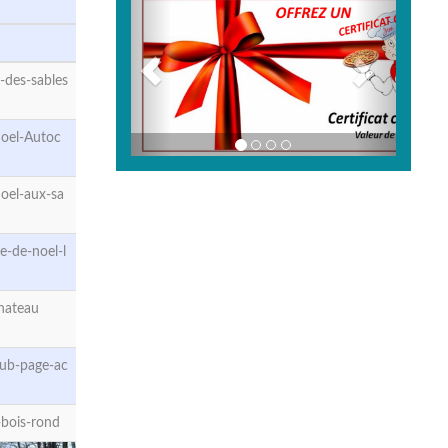
-des-sables
oel-Autoc
oel-aux-sa
-de-noel-l
hateau
ub-page-ac
bois-rond