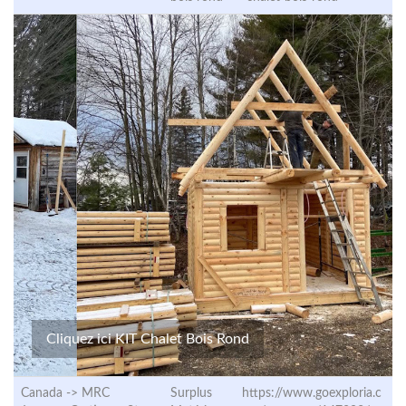
Cliquez ici KIT Chalet Bois Rond
Canada -> MRC
Surplus
https://www.goexploria.c