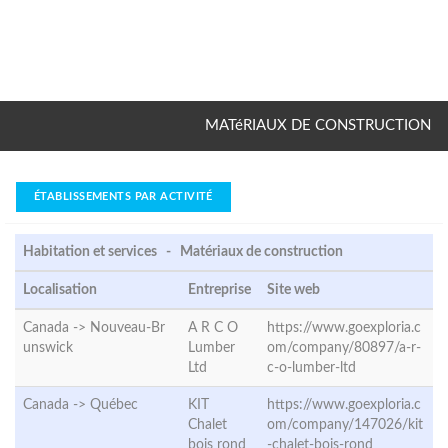
MATéRIAUX DE CONSTRUCTION
ÉTABLISSEMENTS PAR ACTIVITÉ
Habitation et services - Matériaux de construction
Localisation
Entreprise
Site web
Canada ->
Nouveau-Br
A R C O
https://www.goexploria.c
unswick
Lumber
om/company/80897/a-r-
Ltd
c-o-lumber-ltd
Canada ->
Québec
KIT
https://www.goexploria.c
Chalet
om/company/147026/kit
bois rond
-chalet-bois-rond