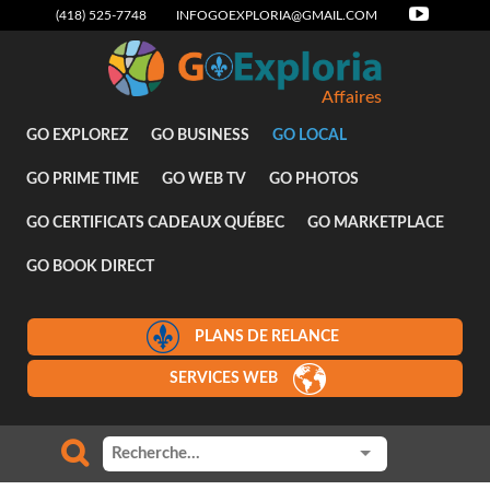
(418) 525-7748
INFOGOEXPLORIA@GMAIL.COM
Affaires
GO EXPLOREZ
GO BUSINESS
GO LOCAL
GO PRIME TIME
GO WEB TV
GO PHOTOS
GO CERTIFICATS CADEAUX QUÉBEC
GO MARKETPLACE
GO BOOK DIRECT
PLANS DE RELANCE
SERVICES WEB