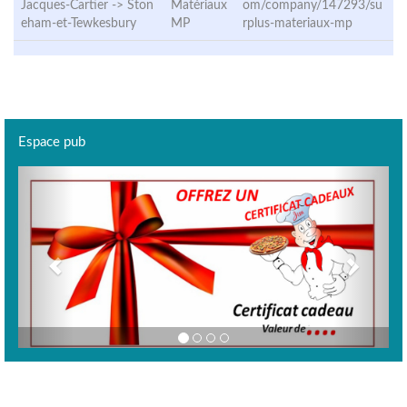
Jacques-Cartier ->
Ston
Matériaux
om/company/147293/su
eham-et-Tewkesbury
MP
rplus-materiaux-mp
Espace pub
Previous
Next