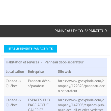
PANNEAU DéCO-SéPARATEUR
ÉTABLISSEMENTS PAR ACTIVITÉ
Habitation et services - Panneau déco-séparateur
Localisation
Entreprise
Site web
Canada ->
Panneau déco-
https://www.goexploria.com/c
Québec
séparateur
ompany/129898/panneau-dec
o-separateur
Canada ->
ESPACES PUB
https://www.goexploria.com/c
Québec
PAGE ACCUEIL
ompany/147005/espaces-pub-
GALERIES
page-accueil-galeries-vedettes