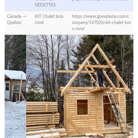
VEDETTES
Canada ->
KIT Chalet bois
https://www.goexploria.com/c
Québec
rond
ompany/147026/kit-chalet-boi
s-rond