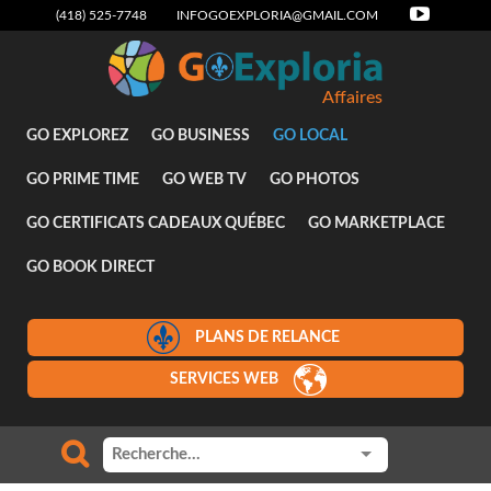
(418) 525-7748
INFOGOEXPLORIA@GMAIL.COM
Affaires
GO EXPLOREZ
GO BUSINESS
GO LOCAL
GO PRIME TIME
GO WEB TV
GO PHOTOS
GO CERTIFICATS CADEAUX QUÉBEC
GO MARKETPLACE
GO BOOK DIRECT
PLANS DE RELANCE
SERVICES WEB