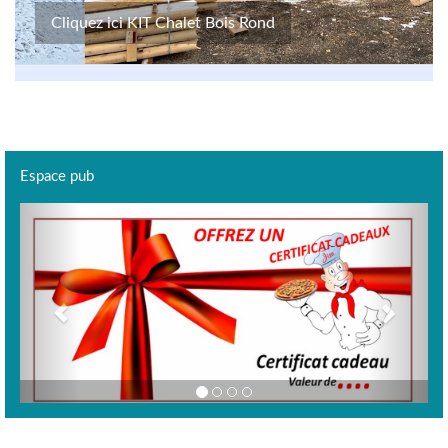
Cliquez ici KIT Chalet Bois Rond
Espace pub
Previous
Next