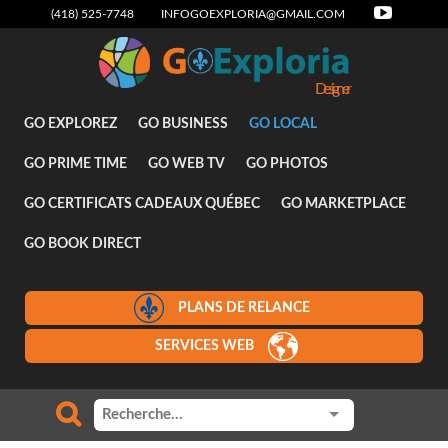
(418) 525-7748
INFOGOEXPLORIA@GMAIL.COM
Designer
GO EXPLOREZ
GO BUSINESS
GO LOCAL
GO PRIME TIME
GO WEB TV
GO PHOTOS
GO CERTIFICATS CADEAUX QUÉBEC
GO MARKETPLACE
GO BOOK DIRECT
PLANS DE RELANCE
SERVICES WEB