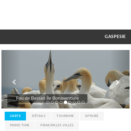
GASPESIE
Previous
Nex
Fou de Bassan Île Bonaventure
CARTE
DÉTAILS
TOURISME
AFFAIRE
PRIME TIME
PRINCIPALES VILLES