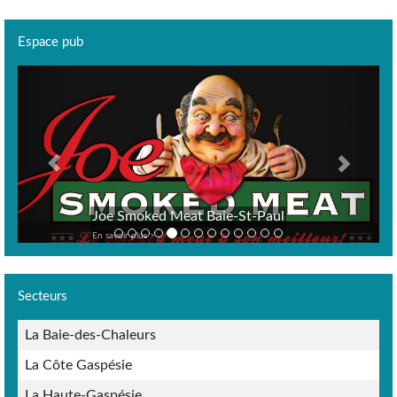
Espace pub
Previous
Next
Joe Smoked Meat Baie-St-Paul
En savoir plus >
Secteurs
La Baie-des-Chaleurs
La Côte Gaspésie
La Haute-Gaspésie