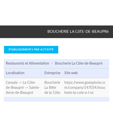
BOUCHERIE LA CôTE-DE-BEAUPRé
ÉTABLISSEMENTS PAR ACTIVITÉ
Restaurants et Alimentation - Boucherie La Côte-de-Beaupré
Localisation
Entreprise
Site web
Canada -> La Côte-
Boucherie
https://www.goexploria.co
de-Beaupré ->
Sainte-
La Bête
m/company/147034/bouc
Anne-de-Beaupré
de la Côte
herie-la-cote-a-l-os