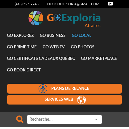
(418) 525-7748
INFOGOEXPLORIA@GMAIL.COM
Affaires
GO EXPLOREZ
GO BUSINESS
GO LOCAL
GO PRIME TIME
GO WEB TV
GO PHOTOS
GO CERTIFICATS CADEAUX QUÉBEC
GO MARKETPLACE
GO BOOK DIRECT
PLANS DE RELANCE
SERVICES WEB