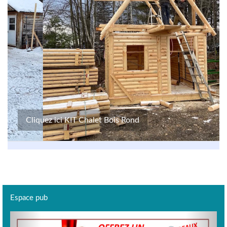
Cliquez ici KIT Chalet Bois Rond
Espace pub
Previous
Next