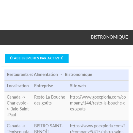
BISTRONOMIQUE
ÉTABLISSEMENTS PAR ACTIVITÉ
Restaurants et Alimentation - Bistronomique
Localisation
Entreprise
Site web
Canada ->
Resto La Bouche
http://www.goexploria.com/co
Charlevoix -
des goûts
mpany/144/resto-la-bouche-d
>
Baie-Saint
es-gouts
-Paul
Canada ->
BISTRO SAINT-
https://www.goexploria.com/f
Témiscouata
BENOÎT
r/company/9415/bistro-saint-