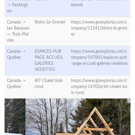
->
Packingt
benoit
on
Canada ->
Bistro Le Grenier
https://www.goexploria.com/c
Les Basques
ompany/11541/bistro-le-greni
->
Trois-Pist
er
oles
Canada ->
ESPACES PUB
https://www.goexploria.com/c
Québec
PAGE ACCUEIL
ompany/147005/espaces-pub
GALERIES
-page-accueil-galeries-vedettes
VEDETTES
Canada ->
KIT Chalet bois
https://www.goexploria.com/c
Québec
rond
ompany/147026/kit-chalet-bo
is-rond