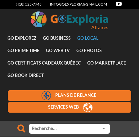
(418) 525-7748
INFOGOEXPLORIA@GMAIL.COM
Affaires
GO EXPLOREZ
GO BUSINESS
GO LOCAL
GO PRIME TIME
GO WEB TV
GO PHOTOS
GO CERTIFICATS CADEAUX QUÉBEC
GO MARKETPLACE
GO BOOK DIRECT
PLANS DE RELANCE
SERVICES WEB