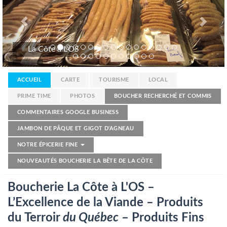
La Côte à L'OS
ACCUEIL
CARTE
TOURISME
LOCAL
PRIME TIME
PHOTOS
BOUCHER RECHERCHÉ ET COMMIS
COMMENTAIRES GOOGLE BUSINESS
JAMBON DE PÂQUE ET GIGOT D'AGNEAU
NOTRE ÉPICERIE FINE
NOUVEAUTÉS BOUCHERIE LA BÊTE DE LA CÔTE
Boucherie La Côte à L'OS –
L’Excellence de la Viande – Produits
du Terroir
du Québec
–
Produits Fins