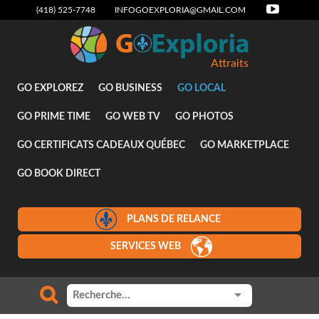
(418) 525-7748
INFOGOEXPLORIA@GMAIL.COM
Attraits
GO EXPLOREZ
GO BUSINESS
GO LOCAL
GO PRIME TIME
GO WEB TV
GO PHOTOS
GO CERTIFICATS CADEAUX QUÉBEC
GO MARKETPLACE
GO BOOK DIRECT
PLANS DE RELANCE
SERVICES WEB