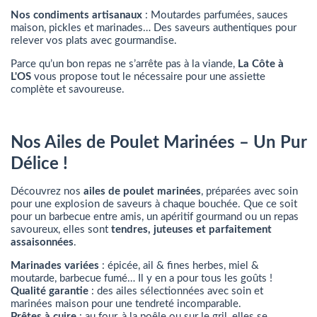
Nos condiments artisanaux
: Moutardes parfumées, sauces
maison, pickles et marinades… Des saveurs authentiques pour
relever vos plats avec gourmandise.
Parce qu’un bon repas ne s’arrête pas à la viande,
La Côte à
L'OS
vous propose tout le nécessaire pour une assiette
complète et savoureuse.
Nos Ailes de Poulet Marinées – Un Pur
Délice !
Découvrez nos
ailes de poulet marinées
, préparées avec soin
pour une explosion de saveurs à chaque bouchée. Que ce soit
pour un barbecue entre amis, un apéritif gourmand ou un repas
savoureux, elles sont
tendres, juteuses et parfaitement
assaisonnées
.
Marinades variées
: épicée, ail & fines herbes, miel &
moutarde, barbecue fumé… Il y en a pour tous les goûts !
Qualité garantie
: des ailes sélectionnées avec soin et
marinées maison pour une tendreté incomparable.
Prêtes à cuire
: au four, à la poêle ou sur le gril, elles se