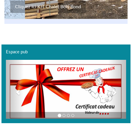
Cliquez ici KIT Chalet Bois Rond
Espace pub
Previous
Next