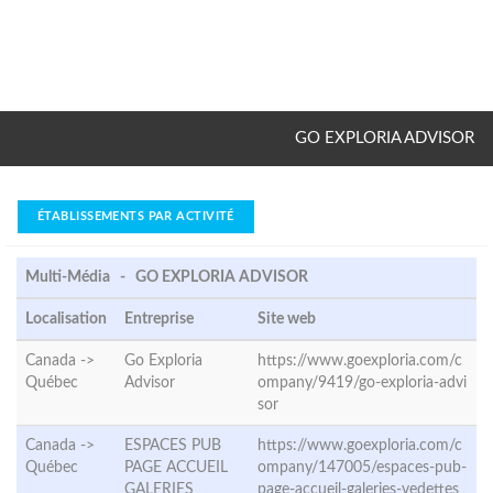
GO EXPLORIA ADVISOR
ÉTABLISSEMENTS PAR ACTIVITÉ
Multi-Média - GO EXPLORIA ADVISOR
Localisation
Entreprise
Site web
Canada ->
Go Exploria
https://www.goexploria.com/c
Québec
Advisor
ompany/9419/go-exploria-advi
sor
Canada ->
ESPACES PUB
https://www.goexploria.com/c
Québec
PAGE ACCUEIL
ompany/147005/espaces-pub-
GALERIES
page-accueil-galeries-vedettes