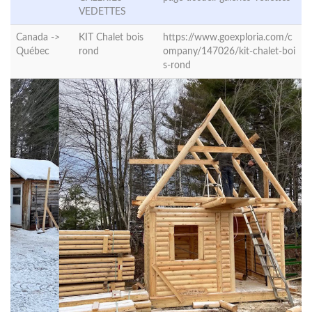
VEDETTES
Canada ->
KIT Chalet bois
https://www.goexploria.com/c
Québec
rond
ompany/147026/kit-chalet-boi
s-rond