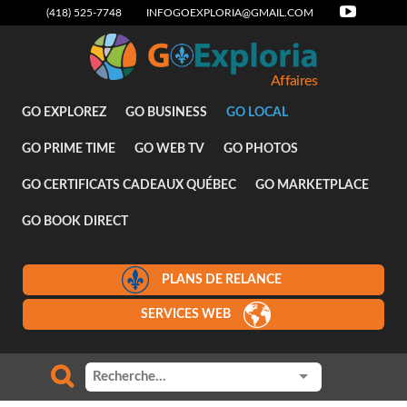
(418) 525-7748
INFOGOEXPLORIA@GMAIL.COM
Affaires
GO EXPLOREZ
GO BUSINESS
GO LOCAL
GO PRIME TIME
GO WEB TV
GO PHOTOS
GO CERTIFICATS CADEAUX QUÉBEC
GO MARKETPLACE
GO BOOK DIRECT
PLANS DE RELANCE
SERVICES WEB