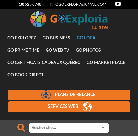
(418) 525-7748
INFOGOEXPLORIA@GMAIL.COM
Culturel
GO EXPLOREZ
GO BUSINESS
GO LOCAL
GO PRIME TIME
GO WEB TV
GO PHOTOS
GO CERTIFICATS CADEAUX QUÉBEC
GO MARKETPLACE
GO BOOK DIRECT
PLANS DE RELANCE
SERVICES WEB