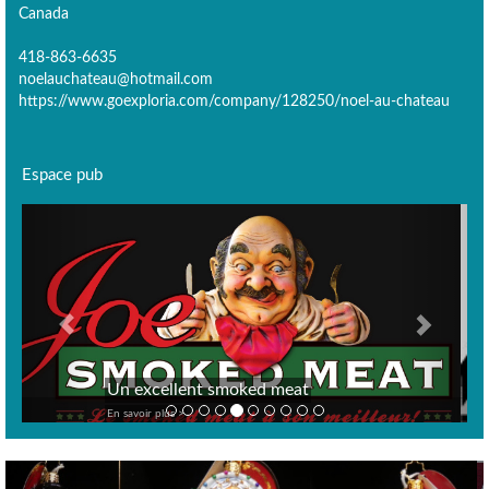
Canada
418-863-6635
noelauchateau@hotmail.com
https://www.goexploria.com/company/128250/noel-au-chateau
Espace pub
Previous
Next
Poissonnerie Marché des 3
meat
fumoirs
En savoir plus >
Previous
Nex