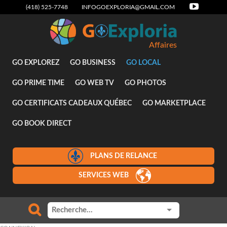
(418) 525-7748
INFOGOEXPLORIA@GMAIL.COM
Affaires
GO EXPLOREZ
GO BUSINESS
GO LOCAL
GO PRIME TIME
GO WEB TV
GO PHOTOS
GO CERTIFICATS CADEAUX QUÉBEC
GO MARKETPLACE
GO BOOK DIRECT
PLANS DE RELANCE
SERVICES WEB