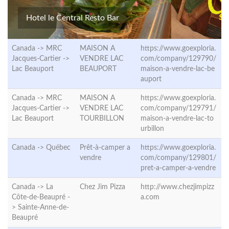
Hotel le Central Resto Bar
Canada -> MRC
MAISON A
https://www.goexploria.
Jacques-Cartier ->
VENDRE LAC
com/company/129790/
Lac Beauport
BEAUPORT
maison-a-vendre-lac-be
auport
Canada -> MRC
MAISON A
https://www.goexploria.
Jacques-Cartier ->
VENDRE LAC
com/company/129791/
Lac Beauport
TOURBILLON
maison-a-vendre-lac-to
urbillon
Canada ->
Québec
Prêt-à-camper a
https://www.goexploria.
vendre
com/company/129801/
pret-a-camper-a-vendre
Canada -> La
Chez Jim Pizza
http://www.chezjimpizz
Côte-de-Beaupré -
a.com
>
Sainte-Anne-de-
Beaupré