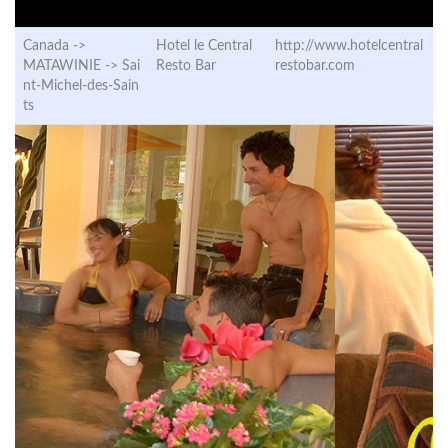
Canada ->
Hotel le Central
http://www.hotelcentral
MATAWINIE ->
Sai
Resto Bar
restobar.com
nt-Michel-des-Sain
ts