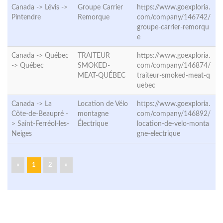
Canada -> Lévis ->
Groupe Carrier
https://www.goexploria.
Pintendre
Remorque
com/company/146742/
groupe-carrier-remorqu
e
Canada -> Québec
TRAITEUR
https://www.goexploria.
->
Québec
SMOKED-
com/company/146874/
MEAT-QUÉBEC
traiteur-smoked-meat-q
uebec
Canada -> La
Location de Vélo
https://www.goexploria.
Côte-de-Beaupré -
montagne
com/company/146892/
>
Saint-Ferréol-les-
Électrique
location-de-velo-monta
Neiges
gne-electrique
«
1
2
»