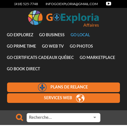
(418) 525-7748
INFOGOEXPLORIA@GMAIL.COM
Affaires
GO EXPLOREZ
GO BUSINESS
GO LOCAL
GO PRIME TIME
GO WEB TV
GO PHOTOS
GO CERTIFICATS CADEAUX QUÉBEC
GO MARKETPLACE
GO BOOK DIRECT
PLANS DE RELANCE
SERVICES WEB