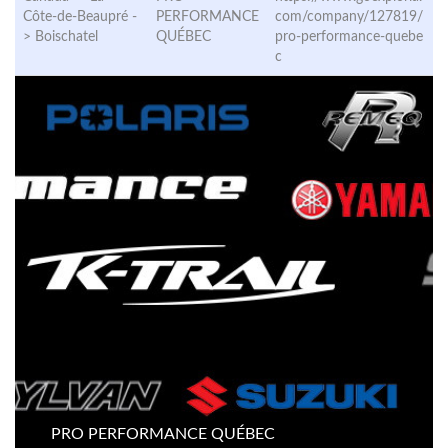
Côte-de-Beaupré -
PERFORMANCE
com/company/127819/
>
Boischatel
QUÉBEC
pro-performance-quebe
c
PRO PERFORMANCE QUÉBEC