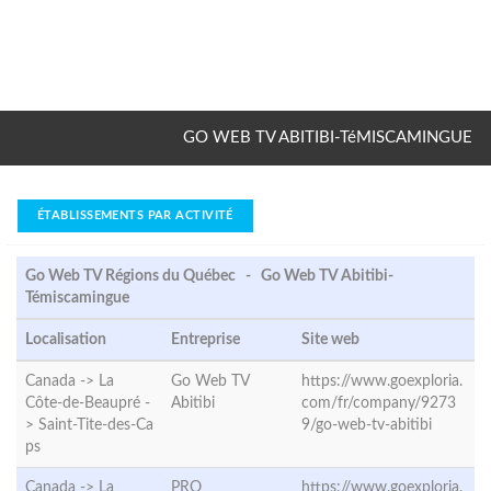
GO WEB TV ABITIBI-TéMISCAMINGUE
ÉTABLISSEMENTS PAR ACTIVITÉ
Go Web TV Régions du Québec - Go Web TV Abitibi-
Témiscamingue
Localisation
Entreprise
Site web
Canada -> La
Go Web TV
https://www.goexploria.
Côte-de-Beaupré -
Abitibi
com/fr/company/9273
>
Saint-Tite-des-Ca
9/go-web-tv-abitibi
ps
Canada -> La
PRO
https://www.goexploria.