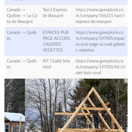
Canada ->
Taxi L’Express
https://www.goexploria.co
Québec ->
La Cô
de Beaupré
m/company/146215/taxi-l-
te-de-Beaupré
express-de-beaupre
Canada ->
Québ
ESPACES PUB
https://www.goexploria.co
ec
PAGE ACCUEIL
m/company/147005/espac
GALERIES
es-pub-page-accueil-galerie
VEDETTES
s-vedettes
Canada ->
Québ
KIT Chalet bois
https://www.goexploria.co
ec
rond
m/company/147026/kit-ch
alet-bois-rond