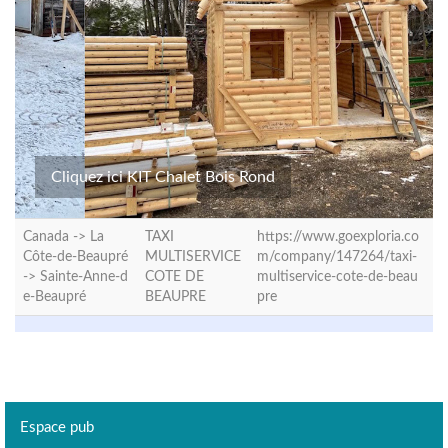
Cliquez ici KIT Chalet Bois Rond
Canada -> La
TAXI
https://www.goexploria.co
Côte-de-Beaupré
MULTISERVICE
m/company/147264/taxi-
->
Sainte-Anne-d
COTE DE
multiservice-cote-de-beau
e-Beaupré
BEAUPRE
pre
Espace pub