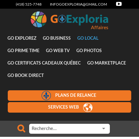
(418) 525-7748
INFOGOEXPLORIA@GMAIL.COM
Affaires
GO EXPLOREZ
GO BUSINESS
GO LOCAL
GO PRIME TIME
GO WEB TV
GO PHOTOS
GO CERTIFICATS CADEAUX QUÉBEC
GO MARKETPLACE
GO BOOK DIRECT
PLANS DE RELANCE
SERVICES WEB