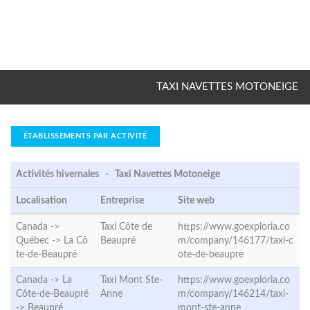
TAXI NAVETTES MOTONEIGE
ÉTABLISSEMENTS PAR ACTIVITÉ
Activités hivernales - Taxi Navettes Motoneige
Localisation
Entreprise
Site web
Canada ->
Taxi Côte de
https://www.goexploria.co
Québec ->
La Cô
Beaupré
m/company/146177/taxi-c
te-de-Beaupré
ote-de-beaupre
Canada -> La
Taxi Mont Ste-
https://www.goexploria.co
Côte-de-Beaupré
Anne
m/company/146214/taxi-
->
Beaupré
mont-ste-anne