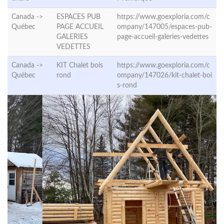
Canada ->
ESPACES PUB
https://www.goexploria.com/c
Québec
PAGE ACCUEIL
ompany/147005/espaces-pub-
GALERIES
page-accueil-galeries-vedettes
VEDETTES
Canada ->
KIT Chalet bois
https://www.goexploria.com/c
Québec
rond
ompany/147026/kit-chalet-boi
s-rond