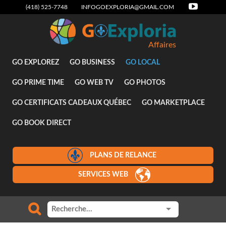
(418) 525-7748
INFOGOEXPLORIA@GMAIL.COM
Affaires
GO EXPLOREZ
GO BUSINESS
GO LOCAL
GO PRIME TIME
GO WEB TV
GO PHOTOS
GO CERTIFICATS CADEAUX QUÉBEC
GO MARKETPLACE
GO BOOK DIRECT
PLANS DE RELANCE
SERVICES WEB