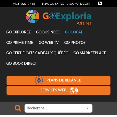
(418) 525-7748
INFOGOEXPLORIA@GMAIL.COM
Affaires
GO EXPLOREZ
GO BUSINESS
GO LOCAL
GO PRIME TIME
GO WEB TV
GO PHOTOS
GO CERTIFICATS CADEAUX QUÉBEC
GO MARKETPLACE
GO BOOK DIRECT
PLANS DE RELANCE
SERVICES WEB