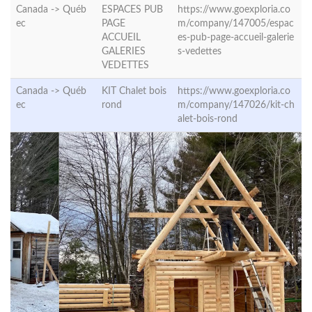
Canada ->
Québ
ESPACES PUB
https://www.goexploria.co
ec
PAGE
m/company/147005/espac
ACCUEIL
es-pub-page-accueil-galerie
GALERIES
s-vedettes
VEDETTES
Canada ->
Québ
KIT Chalet bois
https://www.goexploria.co
ec
rond
m/company/147026/kit-ch
alet-bois-rond