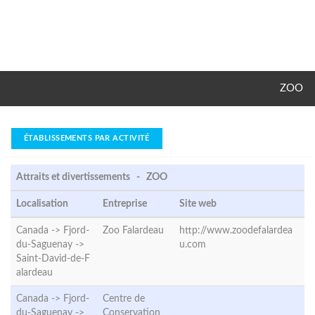
ZOO
ÉTABLISSEMENTS PAR ACTIVITÉ
Attraits et divertissements - ZOO
Localisation
Entreprise
Site web
Canada -> Fjord-
Zoo Falardeau
http://www.zoodefalardea
du-Saguenay ->
u.com
Saint-David-de-F
alardeau
Canada -> Fjord-
Centre de
du-Saguenay ->
Conservation