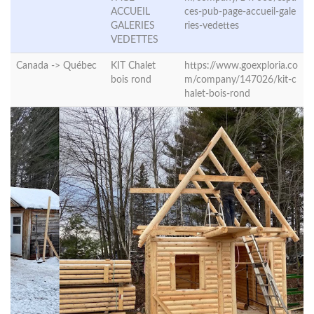
ACCUEIL
ces-pub-page-accueil-gale
GALERIES
ries-vedettes
VEDETTES
Canada ->
Québec
KIT Chalet
https://www.goexploria.co
bois rond
m/company/147026/kit-c
halet-bois-rond