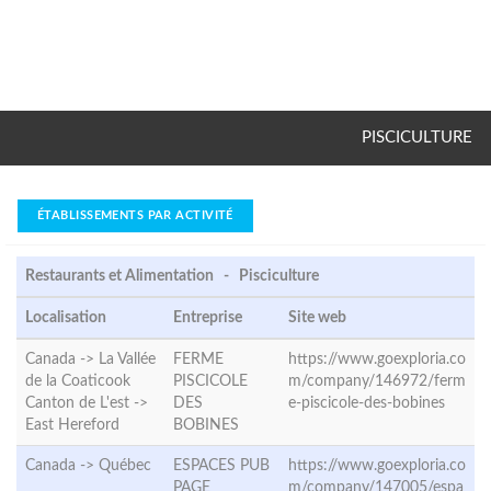
PISCICULTURE
ÉTABLISSEMENTS PAR ACTIVITÉ
Restaurants et Alimentation - Pisciculture
Localisation
Entreprise
Site web
Canada -> La Vallée
FERME
https://www.goexploria.co
de la Coaticook
PISCICOLE
m/company/146972/ferm
Canton de L'est ->
DES
e-piscicole-des-bobines
East Hereford
BOBINES
Canada ->
Québec
ESPACES PUB
https://www.goexploria.co
PAGE
m/company/147005/espa