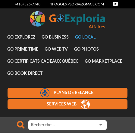
(418) 525-7748
INFOGOEXPLORIA@GMAIL.COM
Affaires
GO EXPLOREZ
GO BUSINESS
GO LOCAL
GO PRIME TIME
GO WEB TV
GO PHOTOS
GO CERTIFICATS CADEAUX QUÉBEC
GO MARKETPLACE
GO BOOK DIRECT
PLANS DE RELANCE
SERVICES WEB