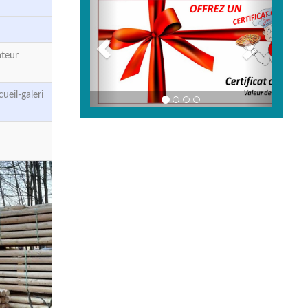
teur
eil-galeri