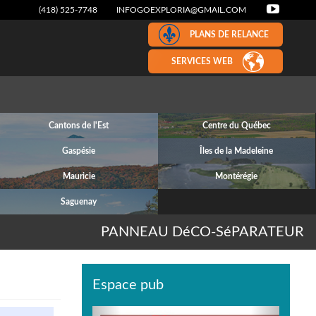
(418) 525-7748
INFOGOEXPLORIA@GMAIL.COM
PLANS DE RELANCE
SERVICES WEB
Cantons de l'Est
Centre du Québec
Gaspésie
Îles de la Madeleine
Mauricie
Montérégie
Saguenay
PANNEAU DéCO-SéPARATEUR
Espace pub
Previous
Next