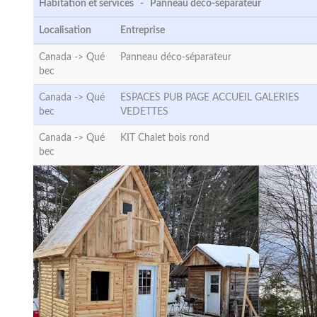
Habitation et services - Panneau déco-séparateur
Localisation
Entreprise
Canada ->
Qué
Panneau déco-séparateur
bec
Canada ->
Qué
ESPACES PUB PAGE ACCUEIL GALERIES
bec
VEDETTES
Canada ->
Qué
KIT Chalet bois rond
bec