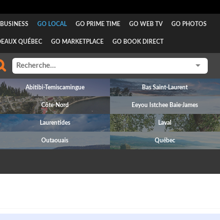
BUSINESS
GO LOCAL
GO PRIME TIME
GO WEB TV
GO PHOTOS
DEAUX QUÉBEC
GO MARKETPLACE
GO BOOK DIRECT
Abitibi-Temiscamingue
Bas Saint-Laurent
Côte-Nord
Eeyou Istchee Baie-James
Laurentides
Laval
Outaouais
Québec