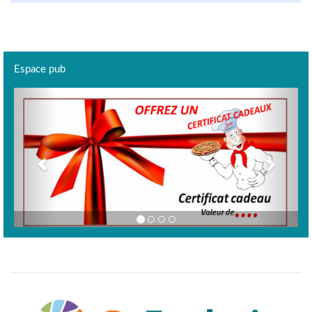
Espace pub
Previous
Next