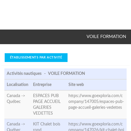
VOILE FORMATION
ÉTABLISSEMENTS PAR ACTIVITÉ
Activités nautiques - VOILE FORMATION
Localisation
Entreprise
Site web
Canada ->
ESPACES PUB
https://www.goexploria.com/c
Québec
PAGE ACCUEIL
ompany/147005/espaces-pub-
GALERIES
page-accueil-galeries-vedettes
VEDETTES
Canada ->
KIT Chalet bois
https://www.goexploria.com/c
Québec
rond
ompany/147026/kit-chalet-boi