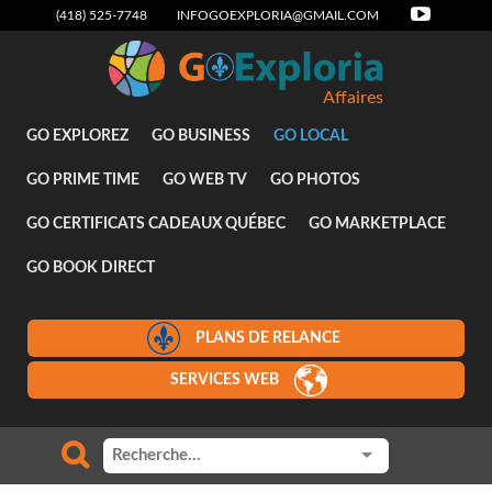
(418) 525-7748
INFOGOEXPLORIA@GMAIL.COM
Affaires
GO EXPLOREZ
GO BUSINESS
GO LOCAL
GO PRIME TIME
GO WEB TV
GO PHOTOS
GO CERTIFICATS CADEAUX QUÉBEC
GO MARKETPLACE
GO BOOK DIRECT
PLANS DE RELANCE
SERVICES WEB